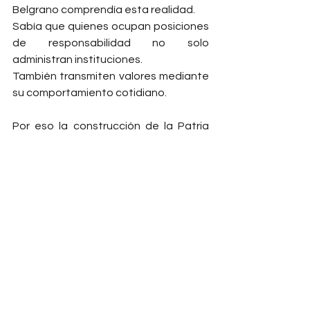
Belgrano comprendía esta realidad.
Sabía que quienes ocupan posiciones 
de responsabilidad no solo 
administran instituciones.
También transmiten valores mediante 
su comportamiento cotidiano.
Por eso la construcción de la Patria 
comenzaba mucho antes de la 
política.
Comenzaba en la educación.
En la familia.
En la escuela.
En los hábitos cotidianos.
En las decisiones que tomamos 
cuando nadie nos observa.
Porque una sociedad no se sostiene 
únicamente mediante leyes.