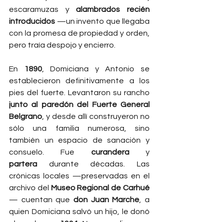
escaramuzas y 
alambrados recién 
introducidos
 —un invento que llegaba 
con la promesa de propiedad y orden, 
pero traía despojo y encierro.
En 
1890
, Domiciana y Antonio se 
establecieron definitivamente a los 
pies del fuerte. Levantaron su rancho 
junto al paredón del Fuerte General 
Belgrano
, y desde allí construyeron no 
sólo una familia numerosa, sino 
también un espacio de sanación y 
consuelo. Fue 
curandera
 y 
partera
 durante décadas. Las 
crónicas locales —preservadas en el 
archivo del 
Museo Regional de Carhué
— cuentan que 
don Juan Marche
, a 
quien Domiciana salvó un hijo, le donó 