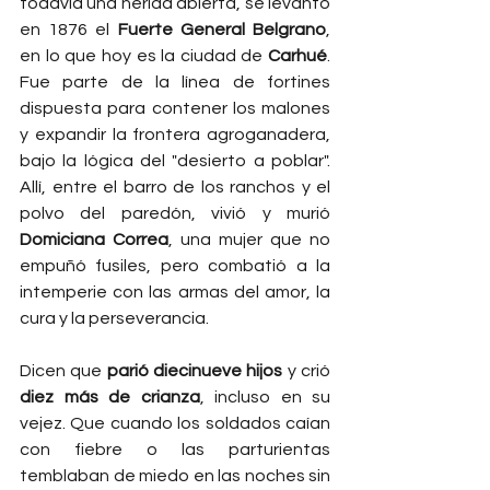
todavía una herida abierta, se levantó 
en 1876 el 
Fuerte General Belgrano
, 
en lo que hoy es la ciudad de 
Carhué
. 
Fue parte de la línea de fortines 
dispuesta para contener los malones 
y expandir la frontera agroganadera, 
bajo la lógica del "desierto a poblar". 
Allí, entre el barro de los ranchos y el 
polvo del paredón, vivió y murió 
Domiciana Correa
, una mujer que no 
empuñó fusiles, pero combatió a la 
intemperie con las armas del amor, la 
cura y la perseverancia.
Dicen que 
parió diecinueve hijos
 y crió 
diez más de crianza
, incluso en su 
vejez. Que cuando los soldados caían 
con fiebre o las parturientas 
temblaban de miedo en las noches sin 