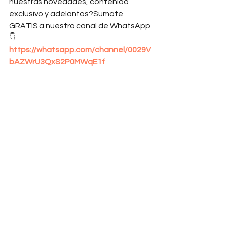
nuestras novedades, contenido 
exclusivo y adelantos?Sumate 
GRATIS a nuestro canal de WhatsApp 
👇
https://
whatsapp.com/channel/0029V
bAZWrU3QxS2P0MWqE1f