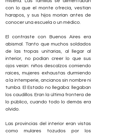
miseria. Las familias se alimentaban 
con lo que el monte ofrecía, vestían 
harapos, y sus hijos morían antes de 
conocer una escuela o un médico.
El contraste con Buenos Aires era 
abismal. Tanto que muchos soldados 
de las tropas unitarias, al llegar al 
interior, no podían creer lo que sus 
ojos veían: niños descalzos comiendo 
raíces, mujeres exhaustas durmiendo 
a la intemperie, ancianos sin nombre ni 
tumba. El Estado no llegaba: llegaban 
los caudillos. Eran la última frontera de 
lo público, cuando todo lo demás era 
olvido.
Las provincias del interior eran vistas 
como mulares tozudos por los 