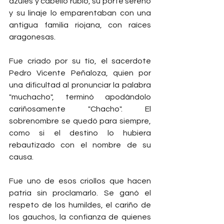
azules y cabello rubio, su porte sereno 
y su linaje lo emparentaban con una 
antigua familia riojana, con raíces 
aragonesas.
Fue criado por su tío, el sacerdote 
Pedro Vicente Peñaloza, quien por 
una dificultad al pronunciar la palabra 
"muchacho", terminó apodándolo 
cariñosamente "Chacho". El 
sobrenombre se quedó para siempre, 
como si el destino lo hubiera 
rebautizado con el nombre de su 
causa.
Fue uno de esos criollos que hacen 
patria sin proclamarlo. Se ganó el 
respeto de los humildes, el cariño de 
los gauchos, la confianza de quienes 