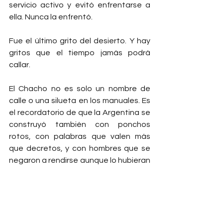
servicio activo y evitó enfrentarse a 
ella. Nunca la enfrentó.
Fue el último grito del desierto. Y hay 
gritos que el tiempo jamás podrá 
callar.
El Chacho no es solo un nombre de 
calle o una silueta en los manuales. Es 
el recordatorio de que la Argentina se 
construyó también con ponchos 
rotos, con palabras que valen más 
que decretos, y con hombres que se 
negaron a rendirse aunque lo hubieran 
perdido todo. En tiempos donde el 
poder sigue naciendo desde arriba, su 
legado late desde abajo.
Porque había dicho una verdad tan 