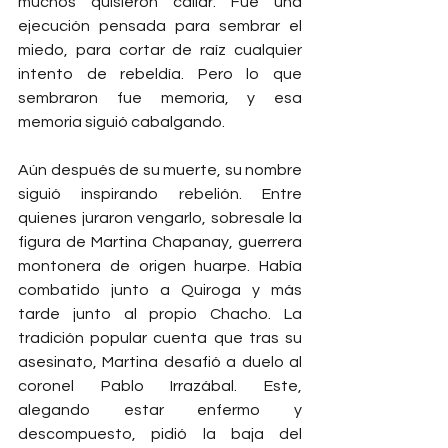
muchos quisieron callar. Fue una 
ejecución pensada para sembrar el 
miedo, para cortar de raíz cualquier 
intento de rebeldía. Pero lo que 
sembraron fue memoria, y esa 
memoria siguió cabalgando.
Aún después de su muerte, su nombre 
siguió inspirando rebelión. Entre 
quienes juraron vengarlo, sobresale la 
figura de Martina Chapanay, guerrera 
montonera de origen huarpe. Había 
combatido junto a Quiroga y más 
tarde junto al propio Chacho. La 
tradición popular cuenta que tras su 
asesinato, Martina desafió a duelo al 
coronel Pablo Irrazábal. Este, 
alegando estar enfermo y 
descompuesto, pidió la baja del 