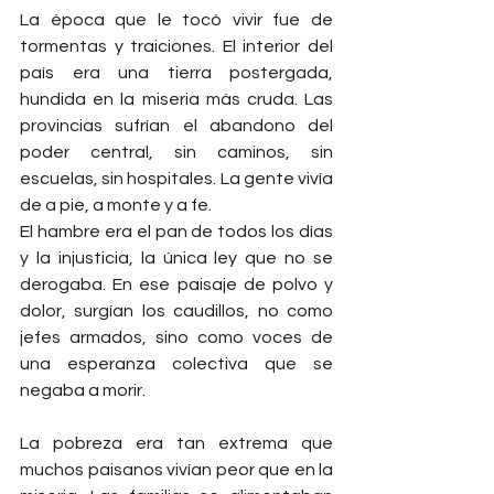
La época que le tocó vivir fue de 
tormentas y traiciones. El interior del 
país era una tierra postergada, 
hundida en la miseria más cruda. Las 
provincias sufrían el abandono del 
poder central, sin caminos, sin 
escuelas, sin hospitales. La gente vivía 
de a pie, a monte y a fe.
El hambre era el pan de todos los días 
y la injusticia, la única ley que no se 
derogaba. En ese paisaje de polvo y 
dolor, surgían los caudillos, no como 
jefes armados, sino como voces de 
una esperanza colectiva que se 
negaba a morir.
La pobreza era tan extrema que 
muchos paisanos vivían peor que en la 