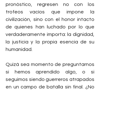
pronóstico, regresen no con los 
trofeos vacíos que impone la 
civilización, sino con el honor intacto 
de quienes han luchado por lo que 
verdaderamente importa: la dignidad, 
la justicia y la propia esencia de su 
humanidad.
Quizá sea momento de preguntarnos 
si hemos aprendido algo, o si 
seguimos siendo guerreros atrapados 
en un campo de batalla sin final. ¿No 
es tiempo ya de abandonar las viejas 
cargas? Quizá sea hora de dejar que 
el escudo caiga, de aceptar que el 
regreso, sin gloria ni trofeos, sea 
suficiente. Porque en un mundo que 
exige tanto, la mayor victoria es, a 
menudo, simplemente volver tal como 