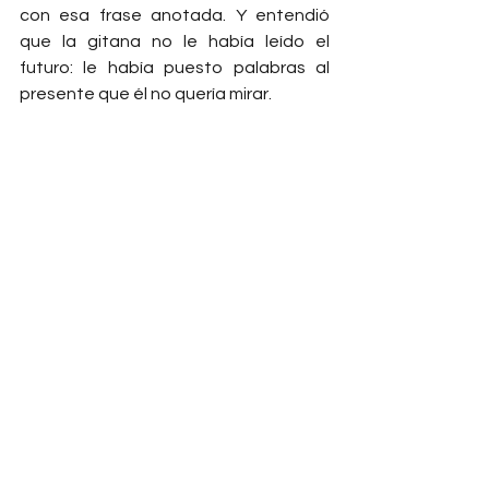
con esa frase anotada. Y entendió 
que la gitana no le había leído el 
futuro: le había puesto palabras al 
presente que él no quería mirar.
Porque de eso se trata la 
quiromancia, tal vez: no de predecir lo 
que vendrá, sino de revelar lo que ya 
está escrito adentro. La palma es un 
espejo. Y el que se atreve a leerla, se 
enfrenta a sí mismo.
Imagino las manos de San Martín. 
Manos que sostuvieron el sable y la 
pluma, que trazaron órdenes en papel 
y caricias en cartas secretas. Manos 
que temblaron al despedirse del 
ejército del Perú, sabiendo que hasta 
el héroe envejece. Tal vez, en un 