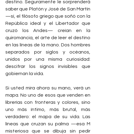
destino. Seguramente le sorprenderá 
saber que Platón y José de San Martín 
—sí, el filósofo griego que soñó con la 
República ideal y el Libertador que 
cruzó los Andes— creían en la 
quiromancia, el arte de leer el destino 
en las líneas de la mano. Dos hombres 
separados por siglos y océanos, 
unidos por una misma curiosidad: 
descifrar los signos invisibles que 
gobiernan la vida.
Si usted mira ahora su mano, verá un 
mapa. No uno de esos que venden en 
librerías con fronteras y colores, sino 
uno más íntimo, más brutal, más 
verdadero: el mapa de su vida. Las 
líneas que cruzan su palma —esa M 
misteriosa que se dibuja sin pedir 