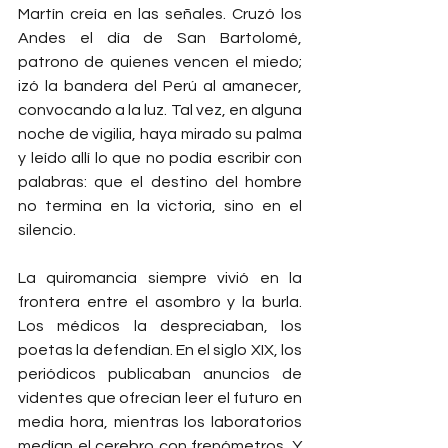
Martín creía en las señales. Cruzó los 
Andes el día de San Bartolomé, 
patrono de quienes vencen el miedo; 
izó la bandera del Perú al amanecer, 
convocando a la luz. Tal vez, en alguna 
noche de vigilia, haya mirado su palma 
y leído allí lo que no podía escribir con 
palabras: que el destino del hombre 
no termina en la victoria, sino en el 
silencio.
La quiromancia siempre vivió en la 
frontera entre el asombro y la burla. 
Los médicos la despreciaban, los 
poetas la defendían. En el siglo XIX, los 
periódicos publicaban anuncios de 
videntes que ofrecían leer el futuro en 
media hora, mientras los laboratorios 
medían el cerebro con frenómetros. Y 