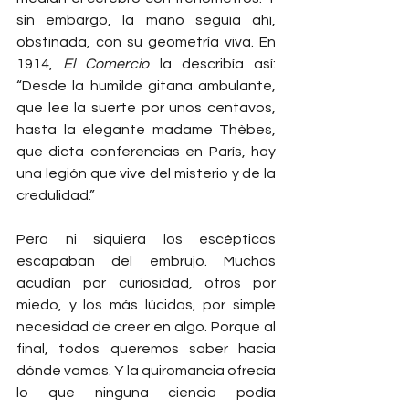
sin embargo, la mano seguía ahí, 
obstinada, con su geometría viva. En 
1914, 
El Comercio
 la describía así: 
“Desde la humilde gitana ambulante, 
que lee la suerte por unos centavos, 
hasta la elegante madame Thèbes, 
que dicta conferencias en París, hay 
una legión que vive del misterio y de la 
credulidad.”
Pero ni siquiera los escépticos 
escapaban del embrujo. Muchos 
acudían por curiosidad, otros por 
miedo, y los más lúcidos, por simple 
necesidad de creer en algo. Porque al 
final, todos queremos saber hacia 
dónde vamos. Y la quiromancia ofrecía 
lo que ninguna ciencia podía 