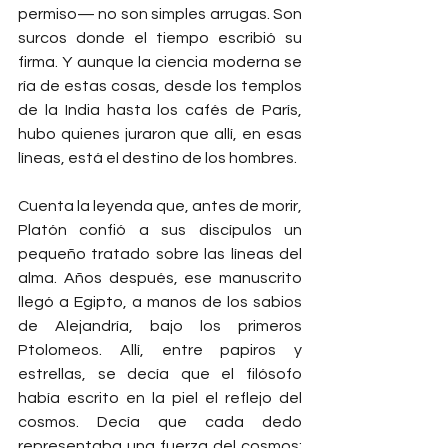
permiso— no son simples arrugas. Son 
surcos donde el tiempo escribió su 
firma. Y aunque la ciencia moderna se 
ría de estas cosas, desde los templos 
de la India hasta los cafés de París, 
hubo quienes juraron que allí, en esas 
líneas, está el destino de los hombres.
Cuenta la leyenda que, antes de morir, 
Platón confió a sus discípulos un 
pequeño tratado sobre las líneas del 
alma. Años después, ese manuscrito 
llegó a Egipto, a manos de los sabios 
de Alejandría, bajo los primeros 
Ptolomeos. Allí, entre papiros y 
estrellas, se decía que el filósofo 
había escrito en la piel el reflejo del 
cosmos. Decía que cada dedo 
representaba una fuerza del cosmos: 