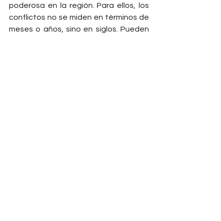
poderosa en la región. Para ellos, los 
conflictos no se miden en términos de 
meses o años, sino en siglos. Pueden 
resolver hoy un conflicto que comenzó 
hace diez siglos, porque la espera es 
parte de su estrategia.
Invitación a profundizar en "Medio 
Oriente: La Verdad"
Por último, para aquellos lectores que 
deseen profundizar en los temas 
tratados en este artículo, como la 
compleja geopolítica del Líbano, el 
papel de Hezbollah, la influencia de 
Irán y los conflictos que atraviesan el 
Medio Oriente, los invito a explorar mi 
libro "Medio Oriente: La Verdad". En él, 
analizo en detalle las raíces históricas 