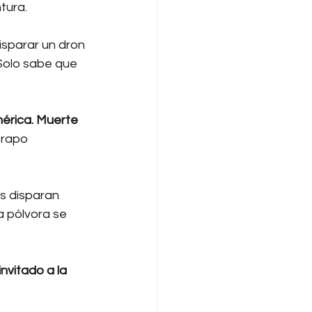
tura.
sparar un dron 
Solo sabe que 
érica. Muerte 
trapo 
s disparan 
a pólvora se 
nvitado a la 