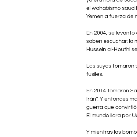
el wahabismo saudi
Yemen a fuerza de m
En 2004, se levantó
saben escuchar: lo m
Hussein al-Houthi se 
Los suyos tomaron su
fusiles.
En 2014 tomaron Saná
Irán”. Y entonces m
guerra que convirtió
El mundo llora por U
Y mientras las bomba