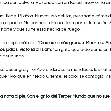
ítica con pólvora. Rezando con un Kaláshnikov en la cin
d, tiene 16 años. Nunca usó celular, pero sabe cómo di
n al padre. No conoce a Marx ni le importa Jerusalén. 
l norte y que su fe está hecha de fuego.
para diplomáticos: 
“Dios es el más grande. Muerte a Am
os judíos. Victoria al Islam. ”
Un grito que arde como un 
a del mundo.
e desangra y Tel Aviv endurece la mandíbula, los hutíe
ué? Porque en Medio Oriente, el dolor se contagia. Y l
a nota al pie. Son el grito del Tercer Mundo que no fue i