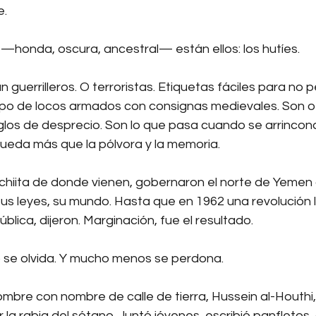
e.
—honda, oscura, ancestral— están ellos: los hutíes.
 guerrilleros. O terroristas. Etiquetas fáciles para no p
upo de locos armados con consignas medievales. Son o
iglos de desprecio. Son lo que pasa cuando se arrincon
queda más que la pólvora y la memoria.
 chiita de donde vienen, gobernaron el norte de Yemen d
sus leyes, su mundo. Hasta que en 1962 una revolución 
blica, dijeron. Marginación, fue el resultado.
 se olvida. Y mucho menos se perdona.
ombre con nombre de calle de tierra, Hussein al-Houthi,
 la rabia del sótano. Juntó jóvenes, escribió panfletos