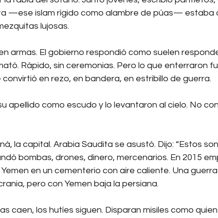
ta —ese islam rígido como alambre de púas— estaba 
ezquitas lujosas.
 en armas. El gobierno respondió como suelen responde
ató. Rápido, sin ceremonias. Pero lo que enterraron fu
convirtió en rezo, en bandera, en estribillo de guerra.
 apellido como escudo y lo levantaron al cielo. No con 
, la capital. Arabia Saudita se asustó. Dijo: “Estos son
andó bombas, drones, dinero, mercenarios. En 2015 e
 Yemen en un cementerio con aire caliente. Una guerra 
crania, pero con Yemen baja la persiana.
s caen, los hutíes siguen. Disparan misiles como quien 