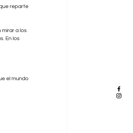
 que reparte 
 mirar a los 
. En los 
ue el mundo 