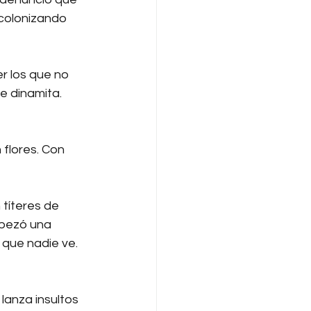
colonizando 
r los que no 
e dinamita. 
flores. Con 
 títeres de 
mpezó una 
que nadie ve. 
lanza insultos 