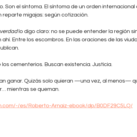
. Son el síntoma. El síntoma de un orden internacional
 reparte migajas: según cotización.
 verdad
 lo digo claro: no se puede entender la región sin
 ahí. Entre los escombros. En las oraciones de las viudas
ublican.
los cementerios. Buscan existencia. Justicia.
an ganar. Quizás solo quieran —una vez, al menos— q
ir… mientras se queman.
n.com/-/es/Roberto-Arnaiz-ebook/dp/B0DF29C5LQ/