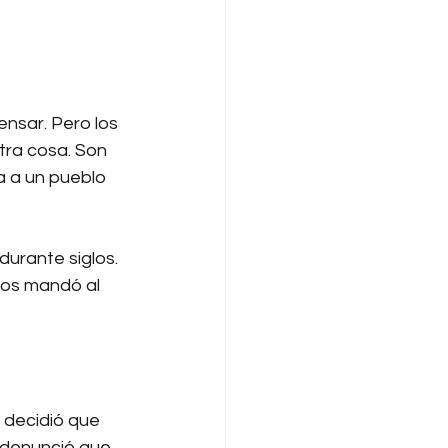
ensar. Pero los 
tra cosa. Son 
a a un pueblo 
urante siglos. 
los mandó al 
 decidió que 
, denunció que 