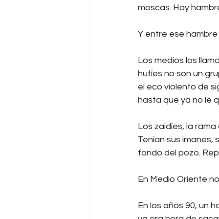
moscas. Hay hambr
Y entre ese hambre 
Los medios los llaman
hutíes no son un gr
el eco violento de s
hasta que ya no le 
Los zaidíes, la rama
Tenían sus imanes, 
fondo del pozo. Repú
En Medio Oriente no
En los años 90, un h
ya era hora de sacar