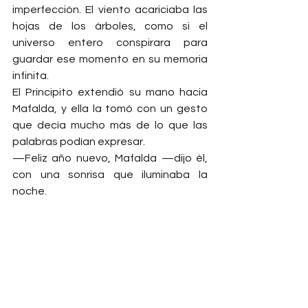
imperfección. El viento acariciaba las 
hojas de los árboles, como si el 
universo entero conspirara para 
guardar ese momento en su memoria 
infinita.
El Principito extendió su mano hacia 
Mafalda, y ella la tomó con un gesto 
que decía mucho más de lo que las 
palabras podían expresar.
—Feliz año nuevo, Mafalda —dijo él, 
con una sonrisa que iluminaba la 
noche.
—Feliz año nuevo, Principito —
respondió ella—. Y que nunca 
dejemos de soñar.
Juntos, se quedaron en silencio, 
mirando las estrellas que llenaban el 
cielo, soñando con un 2025 lleno de 
amor, esperanza y las pequeñas 