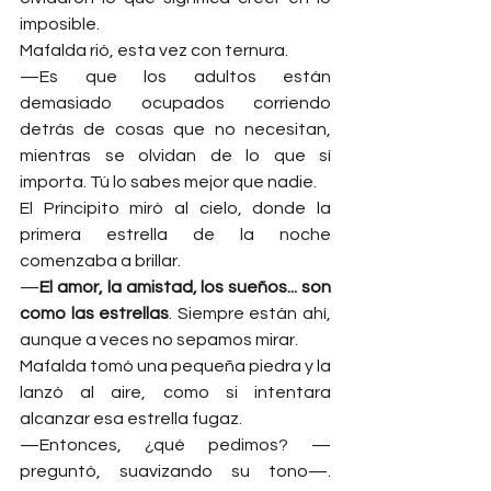
imposible.
Mafalda rió, esta vez con ternura.
—Es que los adultos están 
demasiado ocupados corriendo 
detrás de cosas que no necesitan, 
mientras se olvidan de lo que sí 
importa. Tú lo sabes mejor que nadie.
El Principito miró al cielo, donde la 
primera estrella de la noche 
comenzaba a brillar.
—
El amor, la amistad, los sueños... son 
como las estrellas
. Siempre están ahí, 
aunque a veces no sepamos mirar.
Mafalda tomó una pequeña piedra y la 
lanzó al aire, como si intentara 
alcanzar esa estrella fugaz.
—Entonces, ¿qué pedimos? —
preguntó, suavizando su tono—. 