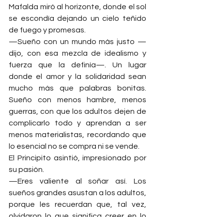
Mafalda miró al horizonte, donde el sol 
se escondía dejando un cielo teñido 
de fuego y promesas.
—Sueño con un mundo más justo —
dijo, con esa mezcla de idealismo y 
fuerza que la definía—. Un lugar 
donde el amor y la solidaridad sean 
mucho más que palabras bonitas. 
Sueño con menos hambre, menos 
guerras, con que los adultos dejen de 
complicarlo todo y aprendan a ser 
menos materialistas, recordando que 
lo esencial no se compra ni se vende.
El Principito asintió, impresionado por 
su pasión.
—Eres valiente al soñar así. Los 
sueños grandes asustan a los adultos, 
porque les recuerdan que, tal vez, 
olvidaron lo que significa creer en lo 