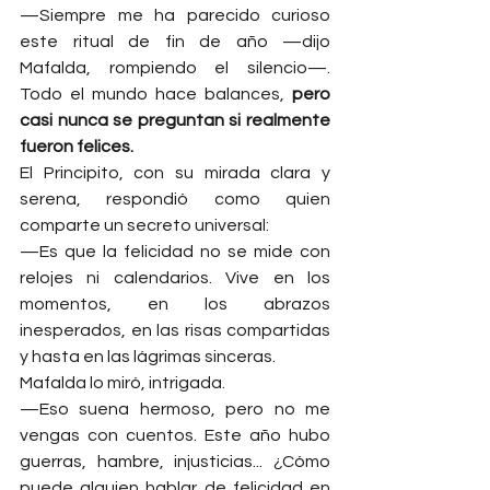
—Siempre me ha parecido curioso 
este ritual de fin de año —dijo 
Mafalda, rompiendo el silencio—. 
Todo el mundo hace balances, 
pero 
casi nunca se preguntan si realmente 
fueron felices.
El Principito, con su mirada clara y 
serena, respondió como quien 
comparte un secreto universal:
—Es que la felicidad no se mide con 
relojes ni calendarios. Vive en los 
momentos, en los abrazos 
inesperados, en las risas compartidas 
y hasta en las lágrimas sinceras.
Mafalda lo miró, intrigada.
—Eso suena hermoso, pero no me 
vengas con cuentos. Este año hubo 
guerras, hambre, injusticias... ¿Cómo 
puede alguien hablar de felicidad en 