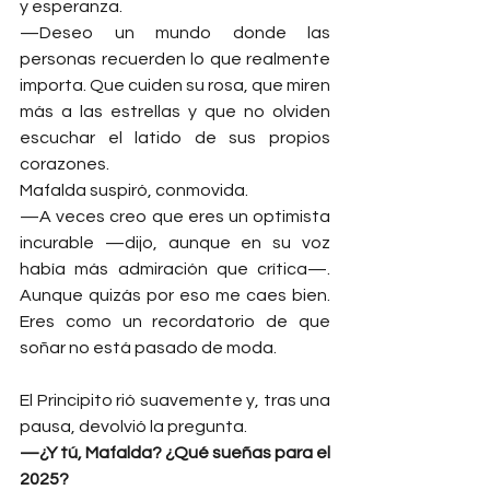
y esperanza.
—Deseo un mundo donde las 
personas recuerden lo que realmente 
importa. Que cuiden su rosa, que miren 
más a las estrellas y que no olviden 
escuchar el latido de sus propios 
corazones.
Mafalda suspiró, conmovida.
—A veces creo que eres un optimista 
incurable —dijo, aunque en su voz 
había más admiración que crítica—. 
Aunque quizás por eso me caes bien. 
Eres como un recordatorio de que 
soñar no está pasado de moda.
El Principito rió suavemente y, tras una 
pausa, devolvió la pregunta.
—¿Y tú, Mafalda? ¿Qué sueñas para el 
2025?