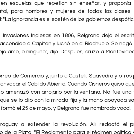
 en escuelas que repetían sin enseñar, y proponía 
statal, para hombres y mujeres de todas las clases 
d: "La ignorancia es el sostén de los gobiernos despótic
 Invasiones Inglesas en 1806, Belgrano dejó el escrito
ascendido a Capitán y luchó en el Riachuelo. Se negó a 
 viejo amo, o ninguno", dijo. Después, cruzó a Montevide
rreo de Comercio y, junto a Castelli, Saavedra y otros p
 convocar el Cabildo Abierto. Cuando Cisneros quiso que
no amenazó con arrojarlo por la ventana. No fue una fr
 que se lo dijo con la mirada fija y la mano apoyada s
 formó el 25 de mayo, y Belgrano fue nombrado vocal.
aguay a extender la revolución. Allí redactó el pr
ío de la Plata, "El Reglamento para el régimen político y