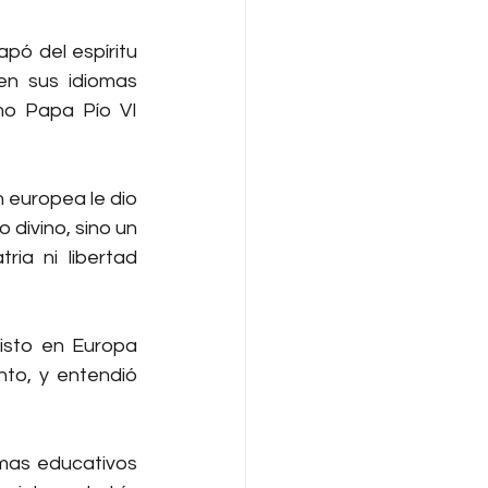
pó del espíritu 
n sus idiomas 
mo Papa Pío VI 
 europea le dio 
divino, sino un 
ia ni libertad 
isto en Europa 
to, y entendió 
mas educativos 