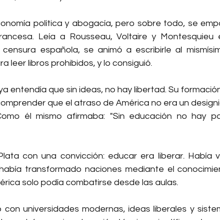
economía política y abogacía, pero sobre todo, se empa
rancesa. Leía a Rousseau, Voltaire y Montesquieu e
a censura española, se animó a escribirle al mismísi
 leer libros prohibidos, y lo consiguió.
a entendía que sin ideas, no hay libertad. Su formación
omprender que el atraso de América no era un designio 
 Como él mismo afirmaba: "Sin educación no hay patr
 Plata con una convicción: educar era liberar. Había v
 había transformado naciones mediante el conocimien
érica solo podía combatirse desde las aulas.
 con universidades modernas, ideas liberales y siste