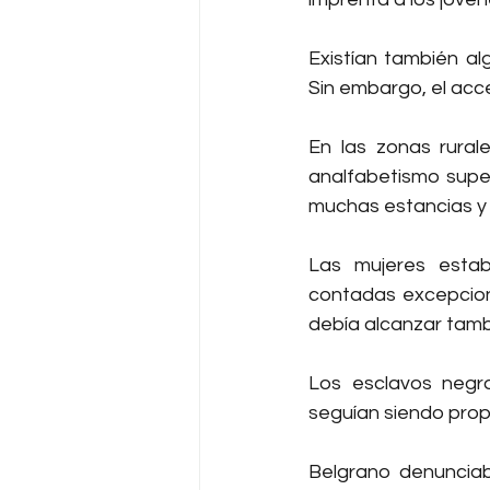
Existían también al
Sin embargo, el acce
En las zonas rurale
analfabetismo super
muchas estancias y pu
Las mujeres estab
contadas excepcion
debía alcanzar tambi
Los esclavos negro
seguían siendo prop
Belgrano denunciab