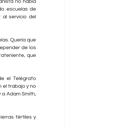
nista no había 
do escuelas de 
l servicio del 
as. Quería que 
depender de los 
ateniente, que 
e el Telégrafo 
l trabajo y no 
y a Adam Smith, 
rras fértiles y 