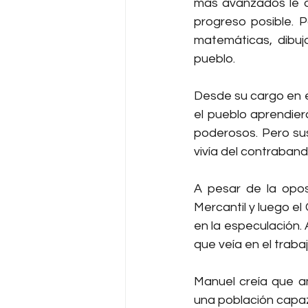
más avanzados le de
progreso posible. P
matemáticas, dibujo
pueblo.
Desde su cargo en e
el pueblo aprendier
poderosos. Pero sus
vivía del contrabando
A pesar de la opos
Mercantil y luego e
en la especulación.
que veía en el traba
Manuel creía que amb
una población capaz.