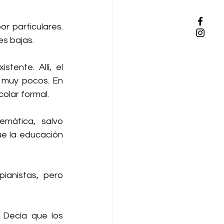
 particulares. 
es bajas.
ente. Allí, el 
 muy pocos. En 
colar formal.
mática, salvo 
e la educación 
ianistas, pero 
 Decía que los 