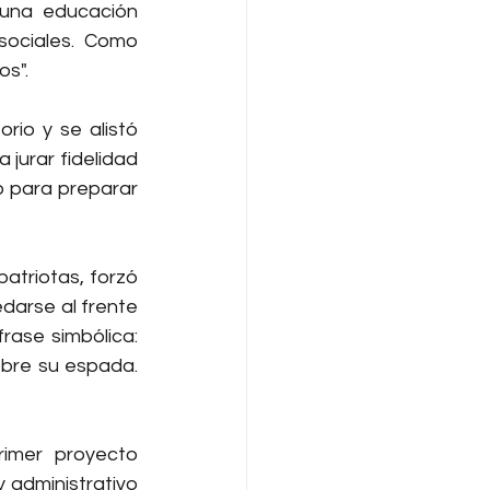
una educación 
sociales. Como 
os".
rio y se alistó 
jurar fidelidad 
o para preparar 
atriotas, forzó 
darse al frente 
ase simbólica: 
obre su espada. 
imer proyecto 
 administrativo 