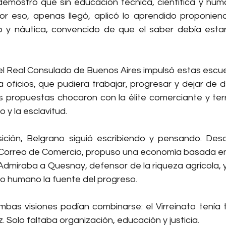
mostró que sin educación técnica, científica y huma
or eso, apenas llegó, aplicó lo aprendido proponien
 y náutica, convencido de que el saber debía estar a
l Real Consulado de Buenos Aires impulsó estas escuel
a oficios, que pudiera trabajar, progresar y dejar de 
 propuestas chocaron con la élite comerciante y terr
 y la esclavitud.
ición, Belgrano siguió escribiendo y pensando. Desd
l Correo de Comercio, propuso una economía basada en e
 Admiraba a Quesnay, defensor de la riqueza agrícola, 
jo humano la fuente del progreso.
as visiones podían combinarse: el Virreinato tenía tie
 Solo faltaba organización, educación y justicia.