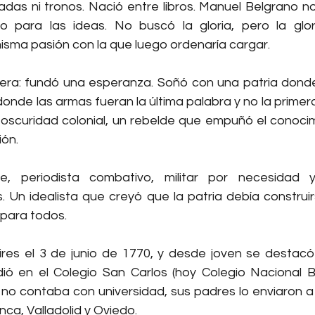
das ni tronos. Nació entre libros. Manuel Belgrano n
no para las ideas. No buscó la gloria, pero la glor
misma pasión con la que luego ordenaría cargar.
a: fundó una esperanza. Soñó con una patria donde e
donde las armas fueran la última palabra y no la primera
 oscuridad colonial, un rebelde que empuñó el conoci
ón.
te, periodista combativo, militar por necesidad y
 Un idealista que creyó que la patria debía construirs
 para todos.
res el 3 de junio de 1770, y desde joven se destacó
ió en el Colegio San Carlos (hoy Colegio Nacional Bu
no contaba con universidad, sus padres lo enviaron a
ca, Valladolid y Oviedo.