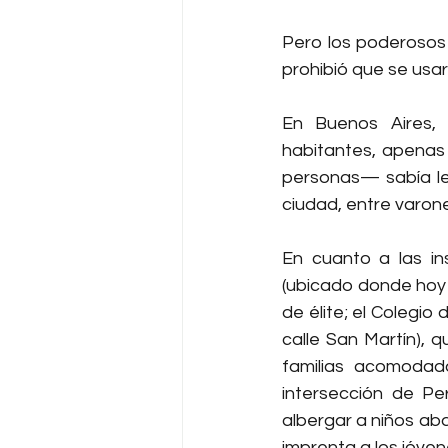
Pero los poderosos 
prohibió que se usa
En Buenos Aires,
habitantes, apenas 
personas— sabía lee
ciudad, entre varon
En cuanto a las in
(ubicado donde hoy 
de élite; el Colegio
calle San Martín), 
familias acomodad
intersección de Pe
albergar a niños ab
imprenta a los jóve