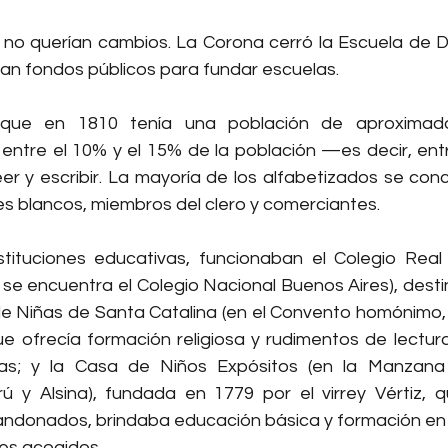
no querían cambios. La Corona cerró la Escuela de Di
ran fondos públicos para fundar escuelas.
 que en 1810 tenía una población de aproximada
entre el 10% y el 15% de la población —es decir, entre
r y escribir. La mayoría de los alfabetizados se conc
es blancos, miembros del clero y comerciantes.
stituciones educativas, funcionaban el Colegio Real
se encuentra el Colegio Nacional Buenos Aires), desti
 de Niñas de Santa Catalina (en el Convento homónimo, 
que ofrecía formación religiosa y rudimentos de lectur
as; y la Casa de Niños Expósitos (en la Manzana 
rú y Alsina), fundada en 1779 por el virrey Vértiz,
andonados, brindaba educación básica y formación en o
nes acogidos.