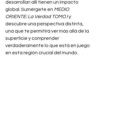
desarrollan allí tienen un impacto 
global. Sumérgete en 
MEDIO 
ORIENTE: La Verdad TOMO I
 y 
descubre una perspectiva distinta, 
una que te permitirá ver más allá de la 
superficie y comprender 
verdaderamente lo que está en juego 
en esta región crucial del mundo.
Adquiere tu copia y sé parte de esta 
exploración hacia la verdad.
Conoce más