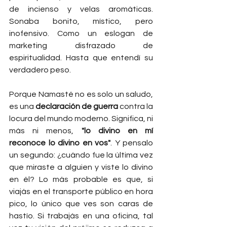
de incienso y velas aromáticas. 
Sonaba bonito, místico, pero 
inofensivo. Como un eslogan de 
marketing disfrazado de 
espiritualidad. Hasta que entendí su 
verdadero peso.
Porque Namasté no es solo un saludo, 
es una 
declaración de guerra
 contra la 
locura del mundo moderno. Significa, ni 
más ni menos, 
"lo divino en mí 
reconoce lo divino en vos"
. Y pensalo 
un segundo: ¿cuándo fue la última vez 
que miraste a alguien y viste lo divino 
en él? Lo más probable es que, si 
viajás en el transporte público en hora 
pico, lo único que ves son caras de 
hastío. Si trabajás en una oficina, tal 