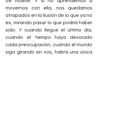
Se mueve. Y si no aprendemos a 
movernos con ella, nos quedamos 
atrapados en la ilusión de lo que ya no 
es, mirando pasar lo que podría haber 
sido. Y cuando llegue el último día, 
cuando el tiempo haya devorado 
cada preocupación, cuando el mundo 
siga girando sin vos, habrá una única 
pregunta que importará: 
¿Fuiste el 
creador de tu historia o solo una 
sombra en el reloj de arena?
Namasté, amigo. Respirá. Todavía 
estamos a tiempo.