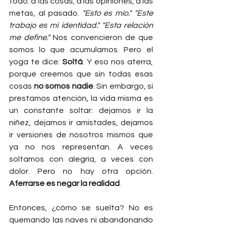
todo: a las cosas, a las opiniones, a las 
metas, al pasado. 
"Esto es mío." "Este 
trabajo es mi identidad." "Esta relación 
me define."
 Nos convencieron de que 
somos lo que acumulamos. Pero el 
yoga te dice: 
Soltá
. Y eso nos aterra, 
porque creemos que sin todas esas 
cosas 
no somos nadie
. Sin embargo, si 
prestamos atención, la vida misma es 
un constante soltar: dejamos ir la 
niñez, dejamos ir amistades, dejamos 
ir versiones de nosotros mismos que 
ya no nos representan. A veces 
soltamos con alegría, a veces con 
dolor. Pero no hay otra opción. 
Aferrarse es negar la realidad
.
Entonces, ¿cómo se suelta? No es 
quemando las naves ni abandonando 