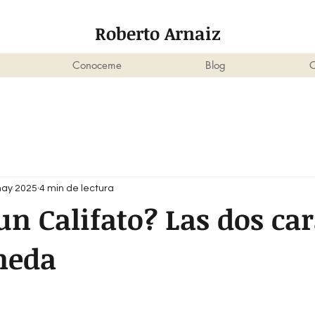
Roberto Arnaiz
Conoceme
Blog
C
may 2025
4 min de lectura
un Califato? Las dos ca
neda