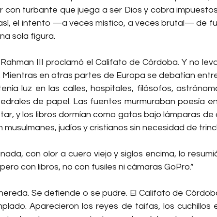
con turbante que juega a ser Dios y cobra impuestos
, así, el intento —a veces místico, a veces brutal— de fus
a sola figura.
l-Rahman III proclamó el Califato de Córdoba. Y no levan
 Mientras en otras partes de Europa se debatían entre 
enía luz en las calles, hospitales, filósofos, astrónom
tedrales de papel. Las fuentes murmuraban poesía en l
tar, y los libros dormían como gatos bajo lámparas de a
an musulmanes, judíos y cristianos sin necesidad de trin
da, con olor a cuero viejo y siglos encima, lo resumió s
pero con libros, no con fusiles ni cámaras GoPro.”
e hereda. Se defiende o se pudre. El Califato de Córdo
lado. Aparecieron los reyes de taifas, los cuchillos e