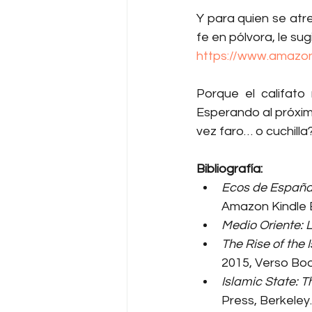
Y para quien se atr
fe en pólvora, le sug
https://www.amazo
Porque el califato 
Esperando al próximo
vez faro… o cuchilla
Bibliografía:
Ecos de España:
Amazon Kindle E
Medio Oriente: 
The Rise of the 
2015, Verso Bo
Islamic State: T
Press, Berkeley.