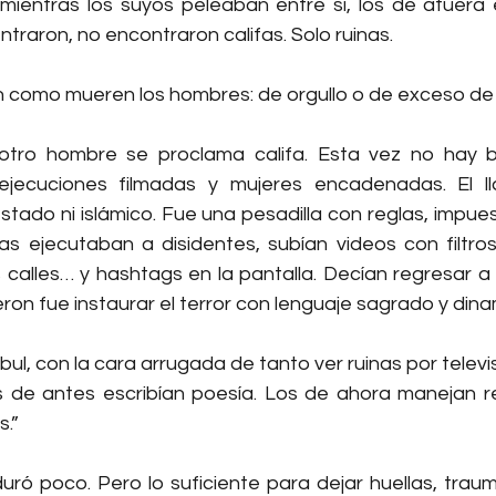
mientras los suyos peleaban entre sí, los de afuera
traron, no encontraron califas. Solo ruinas.
 como mueren los hombres: de orgullo o de exceso de s
otro hombre se proclama califa. Esta vez no hay bi
ejecuciones filmadas y mujeres encadenadas. El l
stado ni islámico. Fue una pesadilla con reglas, impues
tras ejecutaban a disidentes, subían videos con filtro
 calles… y hashtags en la pantalla. Decían regresar a 
eron fue instaurar el terror con lenguaje sagrado y dina
ul, con la cara arrugada de tanto ver ruinas por televisi
as de antes escribían poesía. Los de ahora manejan re
s.”
 duró poco. Pero lo suficiente para dejar huellas, traum