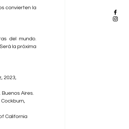
s convierten la 
tas del mundo. 
Será la próxima 
, 2023, 
, Buenos Aires.
k Cockburn, 
f California 