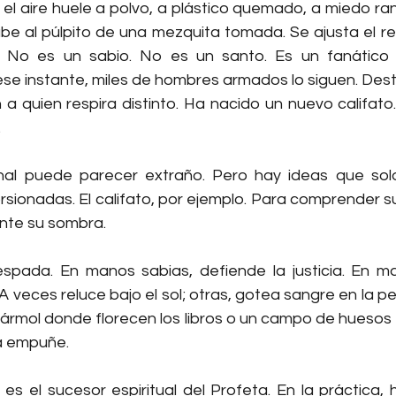
 el aire huele a polvo, a plástico quemado, a miedo ra
be al púlpito de una mezquita tomada. Se ajusta el rel
. No es un sabio. No es un santo. Es un fanático c
e instante, miles de hombres armados lo siguen. Destr
 a quien respira distinto. Ha nacido un nuevo califato
.
nal puede parecer extraño. Pero hay ideas que solo
sionadas. El califato, por ejemplo. Para comprender su 
ente su sombra.
espada. En manos sabias, defiende la justicia. En m
A veces reluce bajo el sol; otras, gotea sangre en la 
ármol donde florecen los libros o un campo de huesos e
a empuñe.
, es el sucesor espiritual del Profeta. En la práctica,