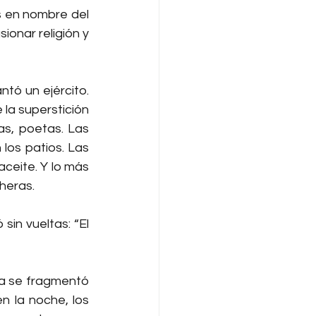
 en nombre del 
ionar religión y 
tó un ejército. 
la superstición 
as, poetas. Las 
os patios. Las 
ceite. Y lo más 
cheras.
in vueltas: “El 
ba se fragmentó 
n la noche, los 