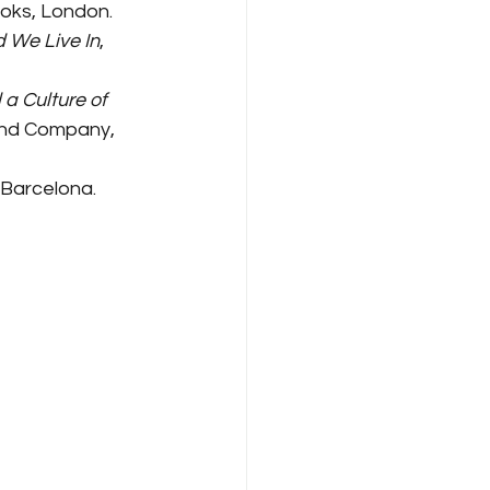
oks, London.
 We Live In
, 
a Culture of 
 and Company, 
, Barcelona.