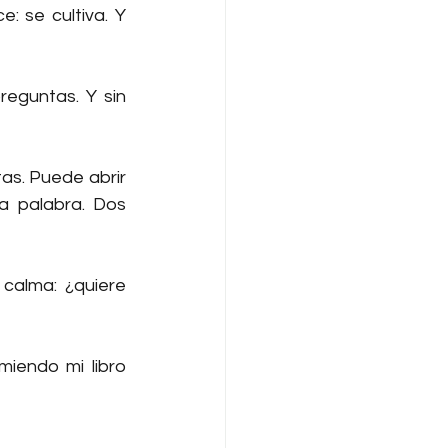
 se cultiva. Y 
eguntas. Y sin 
s. Puede abrir 
a palabra. Dos 
calma: ¿quiere 
Para quien desee entender la maravilla cultural que fue Córdoba, recomiendo mi libro 