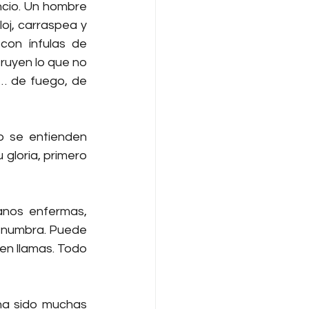
ncio. Un hombre 
oj, carraspea y 
on ínfulas de 
uyen lo que no 
… de fuego, de 
 se entienden 
gloria, primero 
anos enfermas, 
penumbra. Puede 
n llamas. Todo 
 ha sido muchas 