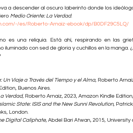
eva a descender al oscuro laberinto donde los ideólogo
iero 
Medio Oriente: La Verdad
.
n.com/-/es/Roberto-Arnaiz-ebook/dp/B0DF29C5LQ/
no es una reliquia. Está ahí, respirando en las grie
 iluminado con sed de gloria y cuchillos en la manga. ¿
?
 Un Viaje a Través del Tiempo y el Alma
, Roberto Arnaiz
dition, Buenos Aires.
La Verdad
, Roberto Arnaiz, 2023, Amazon Kindle Edition
Islamic State: ISIS and the New Sunni Revolution
, Patric
oks, London.
he Digital Caliphate
, Abdel Bari Atwan, 2015, University o