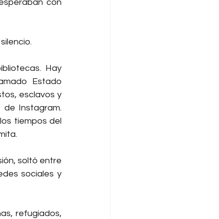
 esperaban con 
ilencio.
bliotecas. Hay 
lamado Estado 
tos, esclavos y 
s de Instagram. 
los tiempos del 
mita.
ón, soltó entre 
des sociales y 
as, refugiados, 