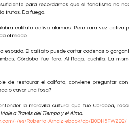
uficiente para recordarnos que el fanatismo no nace:
a frutos. Da fuego.
labra califato activa alarmas. Pero rara vez activa pr
da el miedo.
la espada. El califato puede cortar cadenas o garganta
mbas. Córdoba fue faro. Al-Raqa, cuchilla. La mism
e de restaurar el califato, conviene preguntar con 
teca o cavar una fosa?
Viaje a Través del Tiempo y el Alma
.
n.com/-/es/Roberto-Arnaiz-ebook/dp/B0DH5FW2B2/