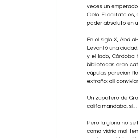
veces un emperador 
Cielo. El califato es
poder absoluto en un
En el siglo X, Abd a
Levantó una ciudad.
y el lodo, Córdoba t
bibliotecas eran ca
cúpulas parecían flo
extraño: allí conviví
Un zapatero de Grana
califa mandaba, sí… 
Pero la gloria no s
como vidrio mal temp