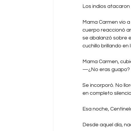
Los indios atacaron
Mama Carmen vio a su
cuerpo reaccionó ant
se abalanzó sobre el 
cuchillo brillando en 
Mama Carmen, cubier
—¿No eras guapo? —l
Se incorporó. No llo
en completo silencio
Esa noche, Centinel
Desde aquel día, nadi