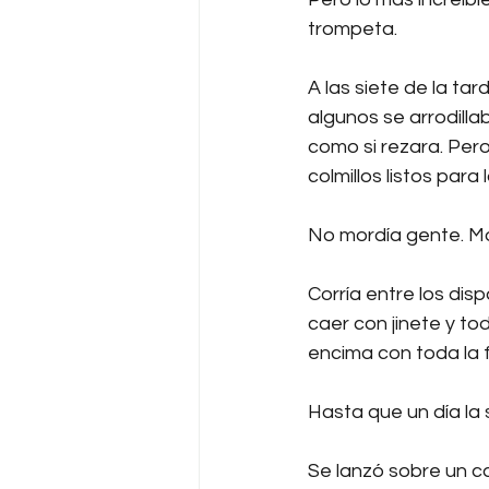
trompeta.
A las siete de la ta
algunos se arrodilla
como si rezara. Pero
colmillos listos para 
No mordía gente. Mo
Corría entre los dis
caer con jinete y tod
encima con toda la f
Hasta que un día la s
Se lanzó sobre un cab