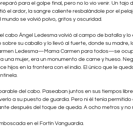
reparó para el golpe final, pero no lo vio venir. Un tajo d
tió el ardor, la sangre caliente resbalándole por el pelaj
l mundo se volvió polvo, gritos y oscuridad.
 el cabo Ángel Ledesma volvió al campo de batalla y lo
 sobre su caballo y lo llevó al fuerte, donde su madre, l
Carmen Ledesma—Mama Carmen para todos—se ocupó 
 una mujer, era un monumento de carne y hueso. Neg
e hijos en la frontera con el indio. El único que le qued
ntinela.
eparable del cabo. Paseaban juntos en sus tiempos libres
verlo a su puesto de guardia. Pero ni él tenía permitido
nte después del toque de queda. A ocho metros y no 
emboscada en el Fortín Vanguardia.