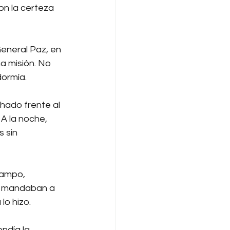
on la certeza 
General Paz, en 
a misión. No 
dormía.
hado frente al 
A la noche, 
 sin 
campo, 
Lo mandaban a 
lo hizo.
ndía la 