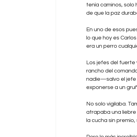
tenía caminos, solo 
de que la paz duraba 
En uno de esos puest
lo que hoy es Carlos
era un perro cualquie
Los jefes del fuerte
rancho del comandan
nadie—salvo el jef
exponerse a un gruñi
No solo vigilaba. Ta
atrapaba una liebre
la cucha sin premio,
Pero lo más increíbl