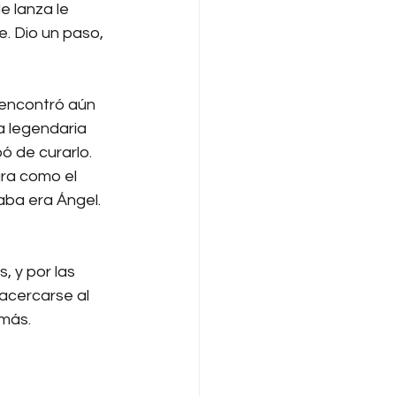
e lanza le 
e. Dio un paso, 
 encontró aún 
a legendaria 
de curarlo.
ra como el 
aba era Ángel. 
, y por las 
 acercarse al 
más.