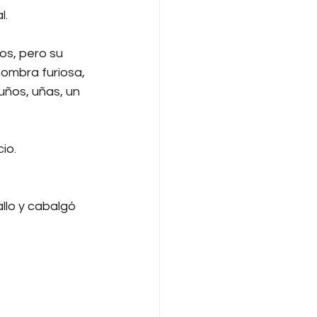
l.
os, pero su 
ombra furiosa, 
uños, uñas, un 
io.
llo y cabalgó 