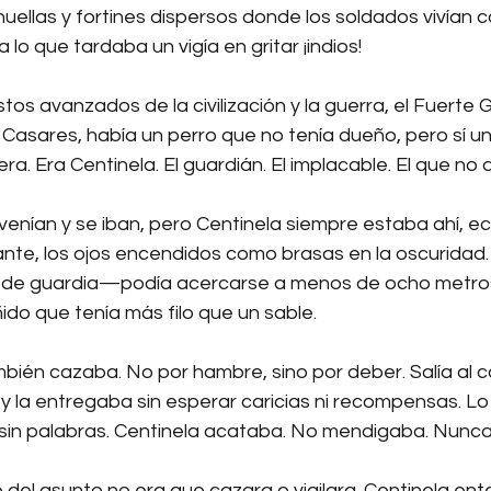
huellas y fortines dispersos donde los soldados vivían c
lo que tardaba un vigía en gritar ¡indios!
os avanzados de la civilización y la guerra, el Fuerte 
 Casares, había un perro que no tenía dueño, pero sí un
ra. Era Centinela. El guardián. El implacable. El que no 
 venían y se iban, pero Centinela siempre estaba ahí, ec
te, los ojos encendidos como brasas en la oscuridad. 
e de guardia—podía acercarse a menos de ocho metros
do que tenía más filo que un sable.
mbién cazaba. No por hambre, sino por deber. Salía al 
 y la entregaba sin esperar caricias ni recompensas. 
 sin palabras. Centinela acataba. No mendigaba. Nunca 
e del asunto no era que cazara o vigilara. Centinela ente