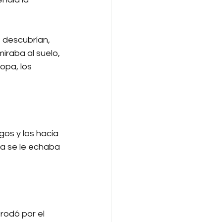
 descubrían, 
iraba al suelo, 
opa, los 
gos y los hacía 
ela se le echaba 
 rodó por el 