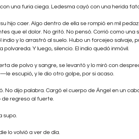
 con una furia ciega. Ledesma cayó con una herida fata
 hijo caer. Algo dentro de ella se rompió en mil pedaz
es que el dolor. No gritó. No pensó. Corrió como una s
indio y lo arrastró al suelo. Hubo un forcejeo salvaje, p
la polvareda. Y luego, silencio. El indio quedó inmóvil.
ta de polvo y sangre, se levantó y lo miró con desprec
e escupió, y le dio otro golpe, por si acaso.
ró. No dijo palabra. Cargó el cuerpo de Ángel en un caba
 de regreso al fuerte.
a supo.
e lo volvió a ver de día.