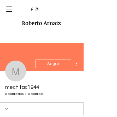
Roberto Arnaiz
Más acciones
Seguir
mechitac1944
mechitac1944
0 seguidores
0 seguidos