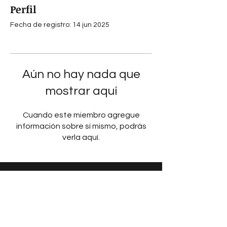
Perfil
Fecha de registro: 14 jun 2025
Aún no hay nada que
mostrar aquí
Cuando este miembro agregue
información sobre sí mismo, podrás
verla aquí.
¿Queres ser el primero en
enterarte de los nuevos
lanzamientos y promociones?