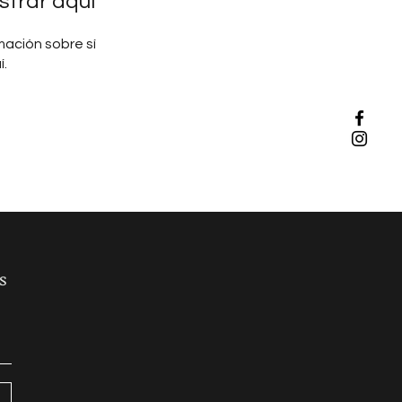
trar aquí
ación sobre sí
í.
s