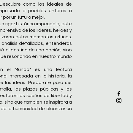
. Descubre cómo los ideales de
 impulsado a pueblos enteros a
r por un futuro mejor.
un rigor histórico impecable, este
mprensiva de los líderes, héroes y
zaron estos momentos críticos.
 análisis detallados, entenderás
ó el destino de una nación, sino
igue resonando en nuestro mundo
on el Mundo" es una lectura
na interesada en la historia, la
de las ideas. Prepárate para ser
lla, las plazas públicas y los
estaron los sueños de libertad y
ará, sino que también te inspirará a
o de la humanidad de alcanzar un