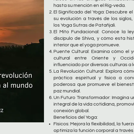
hasta su mención en el Rig-veda.
El Significado del Yoga: Descubre el
su evolución a través de los siglo
los Yoga Sutras de Patañjali.
El Mito Fundacional: Conoce la le
discípulo de Shiva, y cómo esta his
interior que el yoga promueve.
Puente Cultural: Examina cómo el 
cultural entre Oriente y Occid
influenciado por diversas culturas a lo
La Revolución Cultural: Explora có
práctica espiritual y física a con
poderosa que promueve el bienestar 
paz mundial.
Un Futuro Transformador: Imagina 
integral de la vida cotidiana, promovi
conexión global.
Beneficios del Yoga:
Físicos: Mejora la flexibilidad, la fuer
optimiza la función corporal a travé