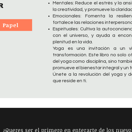
Mentales: Reduce el estrés y la ans
R
la creatividad, y promueve la clarida
Emocionales: Fomenta la resilien
fortalece las relaciones interpersona
Papel
Espirituales: Cultiva la autoconcie
con el universo, y ayuda a encon
plenitud en la vida.
Yoga es una invitación a un vi
transformación. Este libro no solo
del yoga como disciplina, sino tambi
promueve el bienestar integral y un 
Únete a la revolución del yoga y 
que reside en ti.
¿Queres ser el primero en enterarte de los nuevo