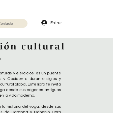
Entrar
ontacto
ión cultural
o
turas y ejercicios; es un puente
e y Occidente durante siglos y
ltural global. Este libro te invita
yoga desde sus orígenes antiguos
en la vida moderna.
 la historia del yoga, desde sus
ones de Harappa y Mohenjo Daro