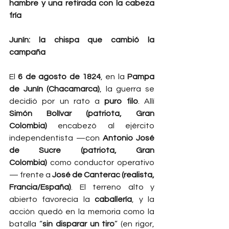
hambre y una retirada con la cabeza 
fría
Junín: la chispa que cambió la 
campaña
El 
6 de agosto de 1824
, en la 
Pampa 
de Junín (Chacamarca)
, la guerra se 
decidió por un rato a 
puro filo
. Allí 
Simón Bolívar (patriota, Gran 
Colombia)
 encabezó al ejército 
independentista —con 
Antonio José 
de Sucre (patriota, Gran 
Colombia)
 como conductor operativo
— frente a 
José de Canterac (realista, 
Francia/España)
. El terreno alto y 
abierto favorecía la 
caballería
, y la 
acción quedó en la memoria como la 
batalla “
sin disparar un tiro
” (en rigor, 