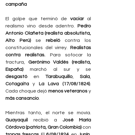
campaña
El golpe que terminó de 
vaciar
 al 
realismo vino desde adentro. 
Pedro 
Antonio Olañeta (realista absolutista, 
Alto Perú)
 se 
rebeló
 contra los 
constitucionales del virrey. 
Realistas 
contra realistas.
 Para sofocar la 
fractura, 
Gerónimo Valdés (realista, 
España)
 marchó al sur y se 
desgastó
 en 
Tarabuquillo
, 
Sala
, 
Cotagaita
 y 
La Lava (17/08/1824)
. 
Cada choque dejó 
menos veteranos
 y 
más cansancio
.
Mientras tanto, el norte se movía. 
Guayaquil
 recibió a 
José María 
Córdova (patriota, Gran Colombia)
 con 
tropas frescas
. El 
6/08/1824
, en 
Junín
, 