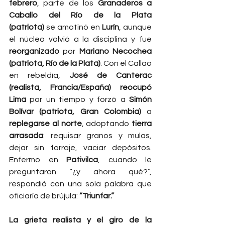
febrero
, parte de los 
Granaderos a 
Caballo del Río de la Plata 
(patriota)
 se amotinó en 
Lurín
, aunque 
el núcleo volvió a la disciplina y fue 
reorganizado
 por 
Mariano Necochea 
(patriota, Río de la Plata)
. Con el Callao 
en rebeldía, 
José de Canterac 
(realista, Francia/España)
reocupó 
Lima
 por un tiempo y forzó a 
Simón 
Bolívar (patriota, Gran Colombia)
 a 
replegarse al norte
, adoptando 
tierra 
arrasada
: requisar granos y mulas, 
dejar sin forraje, vaciar depósitos. 
Enfermo en 
Pativilca
, cuando le 
preguntaron “¿y ahora qué?”, 
respondió con una sola palabra que 
oficiaría de brújula: 
“Triunfar.”
La grieta realista y el giro de la 