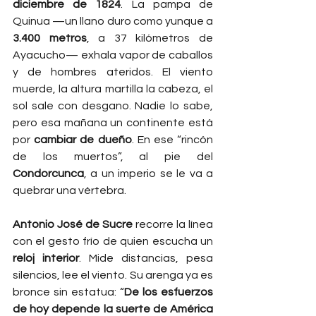
diciembre de 1824
. La pampa de 
Quinua —un llano duro como yunque a 
3.400 metros
, a 37 kilómetros de 
Ayacucho— exhala vapor de caballos 
y de hombres ateridos. El viento 
muerde, la altura martilla la cabeza, el 
sol sale con desgano. Nadie lo sabe, 
pero esa mañana un continente está 
por 
cambiar de dueño
. En ese “rincón 
de los muertos”, al pie del 
Condorcunca
, a un imperio se le va a 
quebrar una vértebra.
Antonio José de Sucre
 recorre la línea 
con el gesto frío de quien escucha un 
reloj interior
. Mide distancias, pesa 
silencios, lee el viento. Su arenga ya es 
bronce sin estatua: “
De los esfuerzos 
de hoy depende la suerte de América 