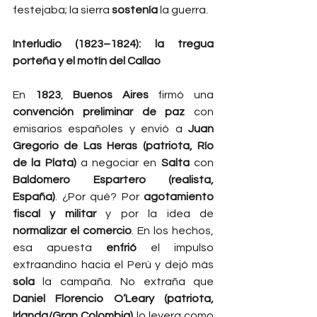
festejaba; la sierra 
sostenía
 la guerra.
Interludio (1823–1824): la tregua 
porteña y el motín del Callao
En 
1823
, 
Buenos Aires
 firmó una 
convención preliminar de paz
 con 
emisarios españoles y envió a 
Juan 
Gregorio de Las Heras (patriota, Río 
de la Plata)
 a negociar en 
Salta
 con 
Baldomero Espartero (realista, 
España)
. ¿Por qué? Por 
agotamiento 
fiscal y militar
 y por la idea de 
normalizar el comercio
. En los hechos, 
esa apuesta 
enfrió
 el impulso 
extraandino hacia el Perú y dejó más 
sola
 la campaña. No extraña que 
Daniel Florencio O’Leary (patriota, 
Irlanda/Gran Colombia)
 lo leyera como 