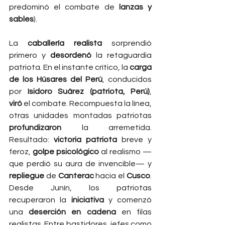
predominó el combate de 
lanzas y 
sables
).
La 
caballería realista
 sorprendió 
primero y 
desordenó
 la retaguardia 
patriota. En el instante crítico, la 
carga 
de los Húsares del Perú
, conducidos 
por 
Isidoro Suárez (patriota, Perú)
, 
viró
 el combate. Recompuesta la línea, 
otras unidades montadas patriotas 
profundizaron
 la arremetida. 
Resultado: 
victoria patriota
 breve y 
feroz, 
golpe psicológico
 al realismo —
que perdió su aura de invencible— y 
repliegue
 de 
Canterac
 hacia el 
Cusco
. 
Desde Junín, los patriotas 
recuperaron la 
iniciativa
 y comenzó 
una 
deserción en cadena
 en filas 
realistas. Entre bastidores, jefes como 