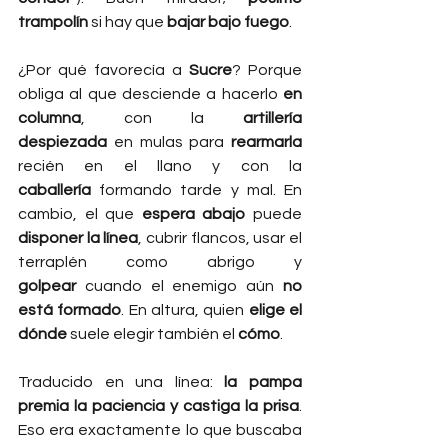
trampolín
 si hay que 
bajar bajo fuego
.
¿Por qué favorecía a 
Sucre
? Porque 
obliga al que desciende a hacerlo 
en 
columna
, con la 
artillería 
despiezada
 en mulas para 
rearmarla
recién en el llano y con la 
caballería
 formando tarde y mal. En 
cambio, el que 
espera abajo
 puede 
disponer la línea
, cubrir flancos, usar el 
terraplén como abrigo y 
golpear
 cuando el enemigo aún 
no 
está formado
. En altura, quien 
elige el 
dónde
 suele elegir también el 
cómo
.
Traducido en una línea: 
la pampa 
premia la paciencia y castiga la prisa
. 
Eso era exactamente lo que buscaba 