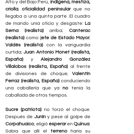
Alto y del Bajo Perú, 
indígena, mestiza, 
criolla
; 
oficialidad peninsular
 que no 
llegaba a una quinta parte. El cuadro 
de mando unía oficio y desgaste: 
La 
Serna (realista)
 arriba; 
Canterac 
(realista)
 como 
jefe de Estado Mayor
; 
Valdés (realista)
 con la vanguardia 
curtida; 
Juan Antonio Monet (realista, 
España)
 y 
Alejandro González 
Villalobos (realista, España)
 al frente 
de divisiones de choque; 
Valentín 
Ferraz (realista, España)
 conduciendo 
una caballería que ya 
no
 tenía la 
caballada de otros tiempos.
Sucre (patriota)
 no forzó el choque. 
Después de 
Junín
 y pese al golpe de 
Corpahuaico
, eligió 
esperar
 en 
Quinua
. 
Sabía que allí el 
terreno
 haría su 