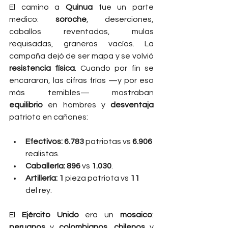
El camino a 
Quinua
 fue un parte 
médico: 
soroche
, deserciones, 
caballos reventados, mulas 
requisadas, graneros vacíos. La 
campaña dejó de ser mapa y se volvió 
resistencia física
. Cuando por fin se 
encararon, las cifras frías —y por eso 
más temibles— mostraban 
equilibrio
 en hombres y 
desventaja
patriota en cañones:
Efectivos:
6.783
 patriotas vs 
6.906
realistas.
Caballería:
896
 vs 
1.030
.
Artillería:
1
 pieza patriota vs 
11
del rey.
El 
Ejército Unido
 era un 
mosaico
: 
peruanos
 y 
colombianos
, 
chilenos
 y 