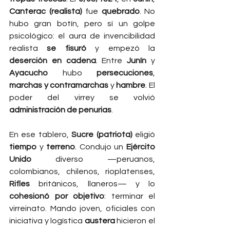
Canterac (realista)
 fue 
quebrado
. No 
hubo gran botín, pero sí un golpe 
psicológico: el aura de invencibilidad 
realista 
se fisuró
 y empezó la 
deserción en cadena
. Entre 
Junín
 y 
Ayacucho
 hubo 
persecuciones
, 
marchas y contramarchas
 y 
hambre
. El 
poder del virrey se volvió 
administración de penurias
.
En ese tablero, 
Sucre (patriota)
 eligió 
tiempo
 y 
terreno
. Condujo un 
Ejército 
Unido
 diverso —peruanos, 
colombianos, chilenos, rioplatenses, 
Rifles
 británicos, llaneros— y lo 
cohesionó por objetivo
: terminar el 
virreinato. Mando joven, oficiales con 
iniciativa y logística 
austera
 hicieron el 