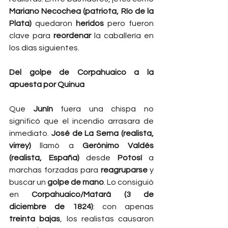
Mariano Necochea (patriota, Río de la 
Plata)
 quedaron 
heridos
 pero fueron 
clave para 
reordenar
 la caballería en 
los días siguientes.
Del golpe de Corpahuaico a la 
apuesta por Quinua
Que 
Junín
 fuera una chispa no 
significó que el incendio arrasara de 
inmediato. 
José de La Serna (realista, 
virrey)
 llamó a 
Gerónimo Valdés 
(realista, España)
 desde 
Potosí
 a 
marchas forzadas para 
reagruparse
 y 
buscar un 
golpe de mano
. Lo consiguió 
en 
Corpahuaico/Matará (3 de 
diciembre de 1824)
: con apenas 
treinta bajas
, los realistas causaron 