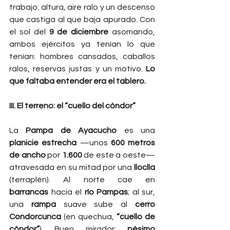
trabajo: altura, aire ralo y un descenso 
que castiga al que baja apurado. Con 
el sol del 
9 de diciembre
 asomando, 
ambos ejércitos ya tenían lo que 
tenían: hombres cansados, caballos 
ralos, reservas justas y un motivo. 
Lo 
que faltaba entender era el tablero.
III. El terreno: el “cuello del cóndor”
La 
Pampa de Ayacucho
 es una 
planicie estrecha
 —unos 
600 metros 
de ancho
 por 
1.600
 de este a oeste— 
atravesada en su mitad por una 
lloclla
(terraplén). Al norte cae en 
barrancas
 hacia el 
río Pampas
; al sur, 
una 
rampa
 suave sube al 
cerro 
Condorcunca
 (en quechua, 
“cuello de 
cóndor”
). Buen mirador; 
pésimo 