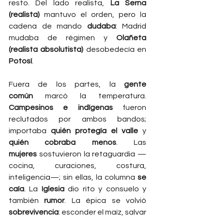
resto. Del lado realista, 
La Serna 
(realista)
 mantuvo el orden, pero la 
cadena de mando 
dudaba
: Madrid 
mudaba de régimen y 
Olañeta 
(realista absolutista)
 desobedecía en 
Potosí
.
Fuera de los partes, la 
gente 
común
 marcó la temperatura. 
Campesinos e indígenas
 fueron 
reclutados por ambos bandos; 
importaba 
quién protegía el valle
 y 
quién cobraba menos
. Las 
mujeres
 sostuvieron la retaguardia —
cocina, curaciones, costura, 
inteligencia—; sin ellas, la columna 
se 
caía
. La 
Iglesia
 dio rito y consuelo y 
también 
rumor
. La épica se volvió 
sobrevivencia
: esconder el maíz, salvar 