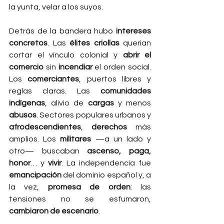
la yunta, velar a los suyos.
Detrás de la bandera hubo 
intereses 
concretos
. Las 
élites criollas
 querían 
cortar el vínculo colonial y 
abrir el 
comercio
 sin 
incendiar
 el orden social. 
Los 
comerciantes
, puertos libres y 
reglas claras. Las 
comunidades 
indígenas
, alivio de 
cargas
 y menos 
abusos
. Sectores populares urbanos y 
afrodescendientes
, 
derechos
 más 
amplios. Los 
militares
 —a un lado y 
otro— buscaban 
ascenso, paga, 
honor
… y 
vivir
. La independencia fue 
emancipación
 del dominio español y, a 
la vez, 
promesa de orden
: las 
tensiones no se esfumaron, 
cambiaron de escenario
.