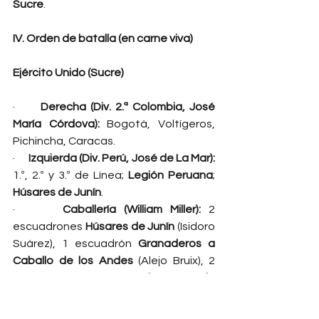
Sucre
.
IV. Orden de batalla (en carne viva)
Ejército Unido (Sucre)
·      
Derecha (Div. 2.ª Colombia, José 
María Córdova):
 Bogotá, Voltígeros, 
Pichincha, Caracas.
·      
Izquierda (Div. Perú, José de La Mar):
1.º, 2.º y 3.º de Línea; 
Legión Peruana
; 
Húsares de Junín
.
·      
Caballería (William Miller):
 2 
escuadrones 
Húsares de Junín
 (Isidoro 
Suárez), 1 escuadrón 
Granaderos a 
Caballo de los Andes
 (Alejo Bruix), 2 
escuadrones 
Granaderos de 
Colombia
 (Lucas Carvajal), 2 
escuadrones 
Húsares de 