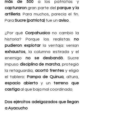
más de 500
 a los patriotas y 
capturaron
 gran parte del 
parque y la 
artillería
. Para muchos, parecía el fin. 
Para 
Sucre (patriota)
 fue un 
aviso
.
¿Por qué 
Corpahuaico
 no cambió la 
historia? Porque los realistas 
no 
pudieron explotar
 la ventaja: venían 
exhaustos
, la columna estirada y el 
enemigo 
no se desbandó
. Sucre 
impuso 
disciplina de marcha
, protegió 
la retaguardia, 
acortó frentes
 y eligió 
el tablero: 
Pampa de Quinua
, altura, 
espacio abierto
 y un 
terreno que 
castiga
 al que baja mal coordinado.
Dos ejércitos adelgazados que llegan 
a Ayacucho