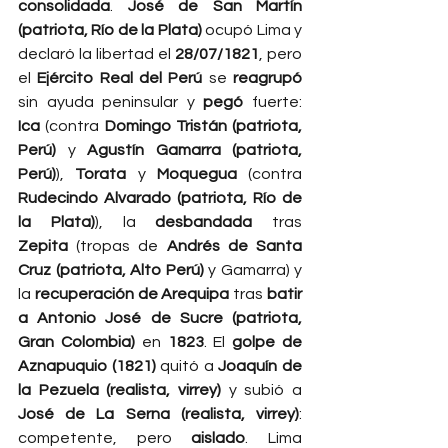
consolidada
. 
José de San Martín 
(patriota, Río de la Plata)
 ocupó Lima y 
declaró la libertad el 
28/07/1821
, pero 
el 
Ejército Real del Perú
 se 
reagrupó
sin ayuda peninsular y 
pegó
 fuerte: 
Ica
 (contra 
Domingo Tristán (patriota, 
Perú)
 y 
Agustín Gamarra (patriota, 
Perú)
), 
Torata
 y 
Moquegua
 (contra 
Rudecindo Alvarado (patriota, Río de 
la Plata)
), la 
desbandada
 tras 
Zepita
 (tropas de 
Andrés de Santa 
Cruz (patriota, Alto Perú)
 y Gamarra) y 
la 
recuperación de Arequipa
 tras 
batir 
a Antonio José de Sucre (patriota, 
Gran Colombia)
 en 
1823
. El 
golpe de 
Aznapuquio (1821)
 quitó a 
Joaquín de 
la Pezuela (realista, virrey)
 y subió a 
José de La Serna (realista, virrey)
: 
competente, pero 
aislado
. Lima 