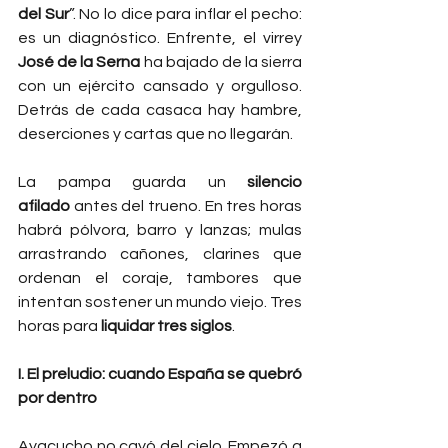
del Sur
”. No lo dice para inflar el pecho: 
es un diagnóstico. Enfrente, el virrey 
José de la Serna
 ha bajado de la sierra 
con un ejército cansado y orgulloso. 
Detrás de cada casaca hay hambre, 
deserciones y cartas que no llegarán.
La pampa guarda un 
silencio 
afilado
 antes del trueno. En tres horas 
habrá pólvora, barro y lanzas; mulas 
arrastrando cañones, clarines que 
ordenan el coraje, tambores que 
intentan sostener un mundo viejo. Tres 
horas para 
liquidar tres siglos
.
I. El preludio: cuando España se quebró 
por dentro
Ayacucho no cayó del cielo. Empezó a 