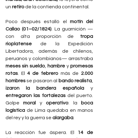
un 
retiro
 de la contienda continental.
Poco después estalló el 
motín del 
Callao (01–02/1824)
. La guarnición —
con alta proporción de 
tropa 
rioplatense
 de la Expedición 
Libertadora, además de chilenos, 
peruanos y colombianos— arrastraba 
meses sin sueldo
, 
hambre
 y 
promesas 
rotas
. El 
4 de febrero
 más de 
2.000 
hombres
 se pasaron al 
bando realista
, 
izaron la bandera española
 y 
entregaron las fortalezas
 del puerto. 
Golpe 
moral
 y 
operativo
: la 
boca 
logística
 de Lima quedaba en manos 
del rey y la guerra se 
alargaba
.
La reacción fue áspera. El 
14 de 