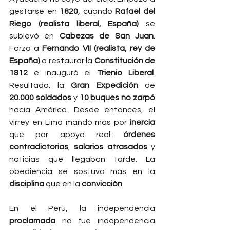
gestarse en 
1820
, cuando 
Rafael del 
Riego (realista liberal, España)
 se 
sublevó en 
Cabezas de San Juan
. 
Forzó a 
Fernando VII (realista, rey de 
España)
 a restaurar la 
Constitución de 
1812
 e inauguró el 
Trienio Liberal
. 
Resultado: la 
Gran Expedición
 de 
20.000 soldados
 y 
10 buques
no zarpó
hacia América. Desde entonces, el 
virrey en Lima mandó más por 
inercia
que por apoyo real: 
órdenes 
contradictorias
, 
salarios atrasados
 y 
noticias que llegaban tarde. La 
obediencia se sostuvo más en la 
disciplina
 que en la 
convicción
.
En el Perú, la independencia 
proclamada
 no fue independencia 