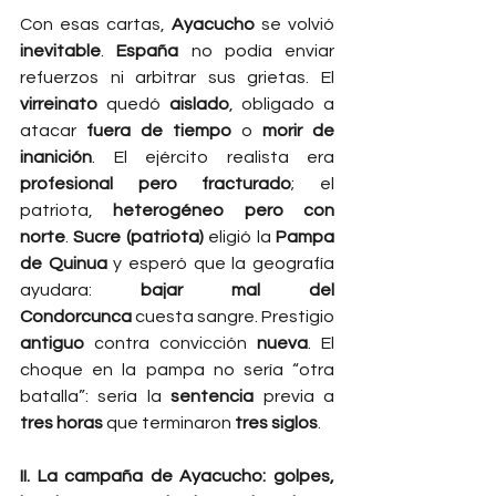
Con esas cartas, 
Ayacucho
 se volvió 
inevitable
. 
España
 no podía enviar 
refuerzos ni arbitrar sus grietas. El 
virreinato
 quedó 
aislado
, obligado a 
atacar 
fuera de tiempo
 o 
morir de 
inanición
. El ejército realista era 
profesional pero fracturado
; el 
patriota, 
heterogéneo pero con 
norte
. 
Sucre (patriota)
 eligió la 
Pampa 
de Quinua
 y esperó que la geografía 
ayudara: 
bajar mal del 
Condorcunca
 cuesta sangre. Prestigio 
antiguo
 contra convicción 
nueva
. El 
choque en la pampa no sería “otra 
batalla”: sería la 
sentencia
 previa a 
tres horas
 que terminaron 
tres siglos
.
II. La campaña de Ayacucho: golpes, 