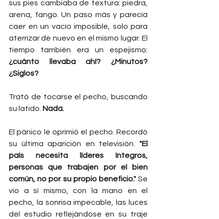
sus pies cambiaba de textura: piedra, 
arena, fango. Un paso más y parecía 
caer en un vacío imposible, solo para 
aterrizar de nuevo en el mismo lugar. El 
tiempo también era un espejismo: 
¿cuánto llevaba ahí? ¿Minutos? 
¿Siglos?
Trató de tocarse el pecho, buscando 
su latido. 
Nada.
El pánico le oprimió el pecho. Recordó 
su última aparición en televisión: 
"El 
país necesita líderes íntegros, 
personas que trabajen por el bien 
común, no por su propio beneficio."
 Se 
vio a sí mismo, con la mano en el 
pecho, la sonrisa impecable, las luces 
del estudio reflejándose en su traje 