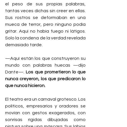
el peso de sus propias palabras, 
tantas veces dichas sin creer en ellas. 
Sus rostros se deformaban en una 
mueca de terror, pero ninguno podía 
gritar. Aquí no había fuego ni látigos. 
Solo la condena de la verdad revelada 
demasiado tarde.
—Aquí están los que construyeron su 
mundo con palabras huecas —dijo 
Dante—. 
Los que prometieron lo que 
nunca creyeron, los que predicaron lo 
que nunca hicieron.
El teatro era un carnaval grotesco. Los 
políticos, empresarios y oradores se 
movían con gestos exagerados, con 
sonrisas rígidas dibujadas como 
pintura sobre una máscara. Sus labios 