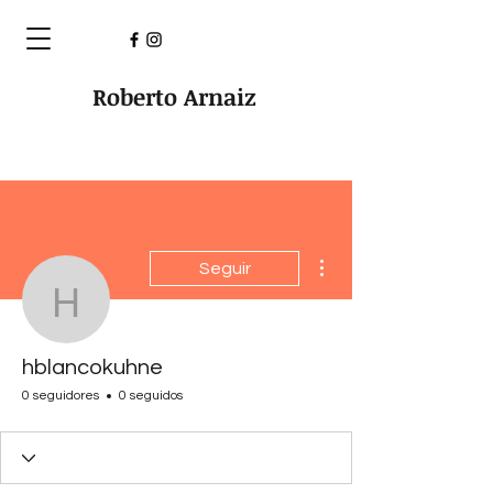
Roberto Arnaiz
Más acciones
Seguir
hblancokuhne
hblancokuhne
0 seguidores
0 seguidos