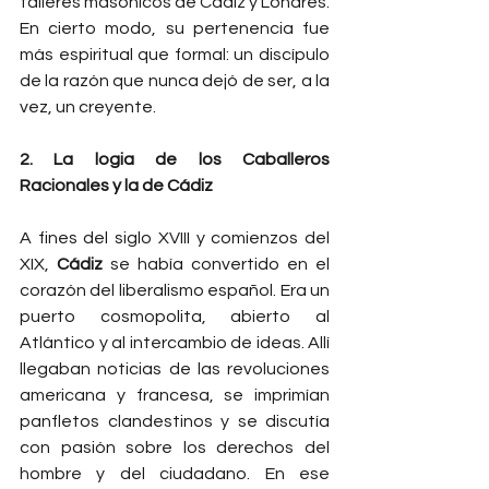
talleres masónicos de Cádiz y Londres. 
En cierto modo, su pertenencia fue 
más espiritual que formal: un discípulo 
de la razón que nunca dejó de ser, a la 
vez, un creyente.
2. La logia de los Caballeros 
Racionales y la de Cádiz
A fines del siglo XVIII y comienzos del 
XIX, 
Cádiz
 se había convertido en el 
corazón del liberalismo español. Era un 
puerto cosmopolita, abierto al 
Atlántico y al intercambio de ideas. Allí 
llegaban noticias de las revoluciones 
americana y francesa, se imprimían 
panfletos clandestinos y se discutía 
con pasión sobre los derechos del 
hombre y del ciudadano. En ese 