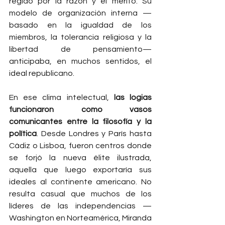
regido por la razón y el mérito. Su 
modelo de organización interna —
basado en la igualdad de los 
miembros, la tolerancia religiosa y la 
libertad de pensamiento— 
anticipaba, en muchos sentidos, el 
ideal republicano.
En ese clima intelectual, 
las logias 
funcionaron como vasos 
comunicantes entre la filosofía y la 
política
. Desde Londres y París hasta 
Cádiz o Lisboa, fueron centros donde 
se forjó la nueva élite ilustrada, 
aquella que luego exportaría sus 
ideales al continente americano. No 
resulta casual que muchos de los 
líderes de las independencias —
Washington en Norteamérica, Miranda 