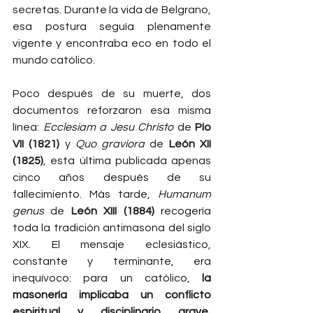
secretas. Durante la vida de Belgrano, 
esa postura seguía plenamente 
vigente y encontraba eco en todo el 
mundo católico.
Poco después de su muerte, dos 
documentos reforzaron esa misma 
línea: 
Ecclesiam a Jesu Christo
 de 
Pío 
VII (1821)
 y 
Quo graviora
 de 
León XII 
(1825)
, esta última publicada apenas 
cinco años después de su 
fallecimiento. Más tarde, 
Humanum 
genus
 de 
León XIII (1884)
 recogería 
toda la tradición antimasona del siglo 
XIX. El mensaje eclesiástico, 
constante y terminante, era 
inequívoco: para un católico, 
la 
masonería implicaba un conflicto 
espiritual y disciplinario grave
, 