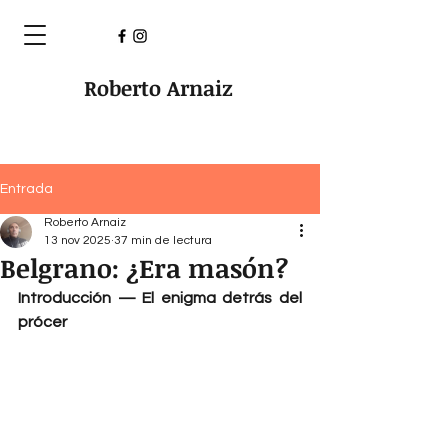
Roberto Arnaiz
Entrada
Roberto Arnaiz
13 nov 2025
37 min de lectura
Belgrano: ¿Era masón?
Introducción — El enigma detrás del 
prócer