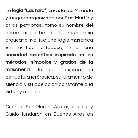
La 
logia “Lautaro”
, creada por Miranda 
y luego reorganizada por San Martín y 
otros patriotas, tomó su nombre del 
héroe mapuche de la resistencia 
araucana. No fue una logia masónica 
en sentido ortodoxo, sino una 
sociedad patriótica inspirada en los 
métodos, símbolos y grados de la 
masonería
, lo que explica su 
estructura jerárquica, su juramento de 
silencio y su apelación constante a la 
virtud y al honor.
Cuando San Martín, Alvear, Zapiola y 
Guido fundaron en Buenos Aires en 
1812 la 
Logia Lautaro del Río de la 
Plata
, lo hicieron siguiendo el modelo 
de esas logias gaditanas. Su objetivo 