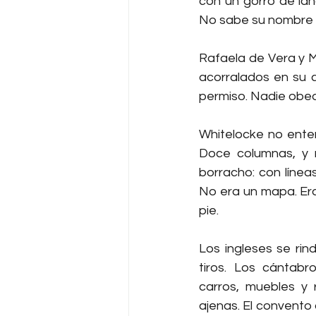
con un gorro de lana
No sabe su nombre la
Rafaela de Vera y Mu
acorralados en su c
permiso. Nadie obed
Whitelocke no enten
Doce columnas, y n
borracho: con línea
No era un mapa. Era
pie.
Los ingleses se rin
tiros. Los cántabr
carros, muebles y 
ajenas. El convento 