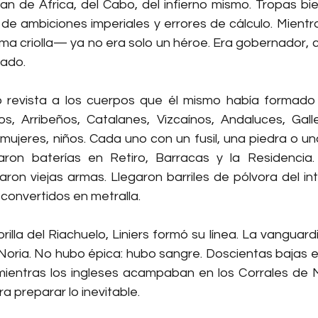
an de África, del Cabo, del infierno mismo. Tropas bie
e de ambiciones imperiales y errores de cálculo. Mientras
a criolla— ya no era solo un héroe. Era gobernador, ca
mado.
só revista a los cuerpos que él mismo había formado
ios, Arribeños, Catalanes, Vizcaínos, Andaluces, Gall
ujeres, niños. Cada uno con un fusil, una piedra o una
laron baterías en Retiro, Barracas y la Residencia.
aron viejas armas. Llegaron barriles de pólvora del inte
n convertidos en metralla.
a orilla del Riachuelo, Liniers formó su línea. La vanguard
Noria. No hubo épica: hubo sangre. Doscientas bajas entr
 mientras los ingleses acampaban en los Corrales de Mi
ra preparar lo inevitable.