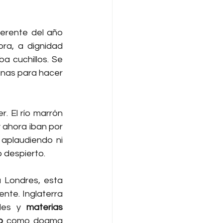
erente del año 
ra, a dignidad 
 cuchillos. Se 
nas para hacer 
. El río marrón 
 ahora iban por 
aplaudiendo ni 
o despierto.
 Londres, esta 
nte. Inglaterra 
les y 
materias 
o
 como dogma 