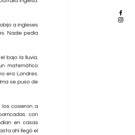
trulla inglesa. 
bijo a ingleses 
s. Nadie pedía 
ajo la lluvia. 
un matemático 
no era Londres. 
lma se puso de 
 los cosieron a 
arricadas con 
ndían en casas 
ta ahí llegó el 