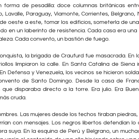
on forma de pesadilla: doce columnas británicas ent
yo, Lavalle, Paraguay, Viamonte, Corrientes, Belgrano, 
de oeste a este, tomar los edificios, someterla de una
o en un laberinto de resistencia. Cada casa era una t
taleza. Cada convento, un bastión de fuego.
onquista, la brigada de Craufurd fue masacrada. En la 
criollos limpiaron la calle. En Santa Catalina de Siena 
 En Defensa y Venezuela, los vecinos se hicieron solda
onvento de Santo Domingo. Desde la casa de Franci
que disparaba directo a la torre. Era julio. Era Bueno
más cruda.
ombres. Las mujeres desde los techos tiraban piedras, 
rrían con mensajes. Los negros libertos defendían lo 
era suya. En la esquina de Perú y Belgrano, un mucha