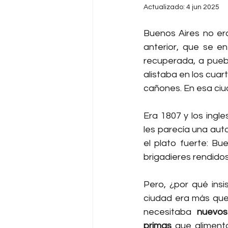
Actualizado:
4 jun 2025
Buenos Aires no era
anterior, que se e
recuperada, a puebl
alistaba en los cua
cañones. En esa ciu
Era 1807 y los ingle
les parecía una aut
el plato fuerte: Bu
brigadieres rendidos
Pero, ¿por qué insi
ciudad era más que 
necesitaba 
nuevo
primas
 que aliment