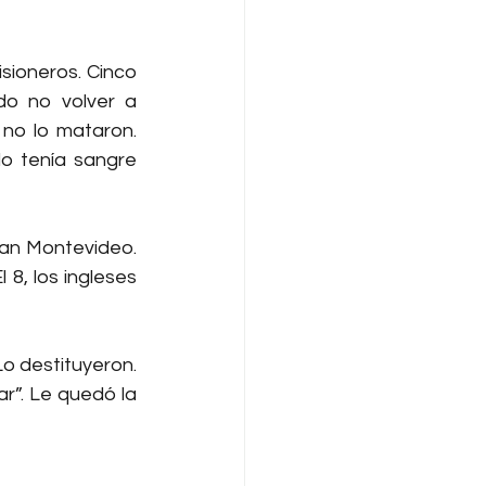
ioneros. Cinco 
do no volver a 
no lo mataron. 
o tenía sangre 
an Montevideo. 
 8, los ingleses 
o destituyeron. 
r”. Le quedó la 