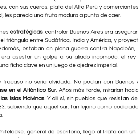
es, con sus cueros, plata del Alto Perú y comerciantes
l, les parecía una fruta madura a punto de caer.
nes 
estratégicas
: controlar Buenos Aires era asegurar
 el triángulo entre Sudáfrica, India y América, y proyec
. Además, estaban en plena guerra contra Napoleón, y
 era asestar un golpe a su aliado incómodo: el rey
na ficha clave en un juego de ajedrez imperial.
e fracaso no sería olvidado. No podían con Buenos A
se en el Atlántico Sur
. Años más tarde, mirarían haci
 
las Islas Malvinas
. Y allí sí, sin pueblos que resistan d
833, sabiendo que aquel sur, tan lejano como codiciado
a.
itelocke, general de escritorio, llegó al Plata con un e