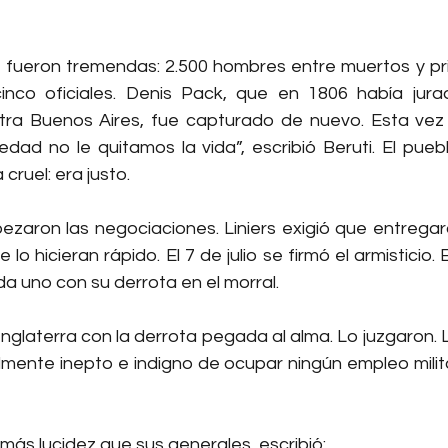
s fueron tremendas: 2.500 hombres entre muertos y pris
cinco oficiales. Denis Pack, que en 1806 había jura
tra Buenos Aires, fue capturado de nuevo. Esta vez 
dad no le quitamos la vida”, escribió Beruti. El puebl
 cruel: era justo.
pezaron las negociaciones. Liniers exigió que entregar
lo hicieran rápido. El 7 de julio se firmó el armisticio. El
 uno con su derrota en el morral.
Inglaterra con la derrota pegada al alma. Lo juzgaron. L
lmente inepto e indigno de ocupar ningún empleo milita
n más lucidez que sus generales, escribió: