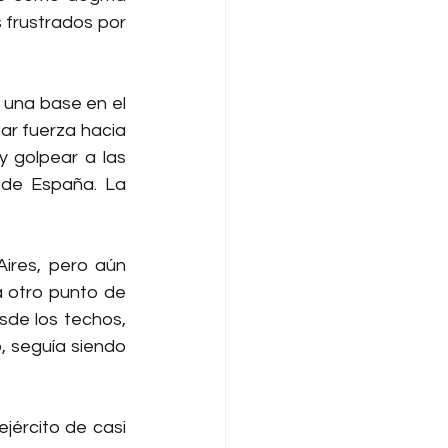
 frustrados por 
 una base en el 
tar fuerza hacia 
 golpear a las 
 de España. La 
ires, pero aún 
a otro punto de 
esde los techos, 
, seguía siendo 
jército de casi 