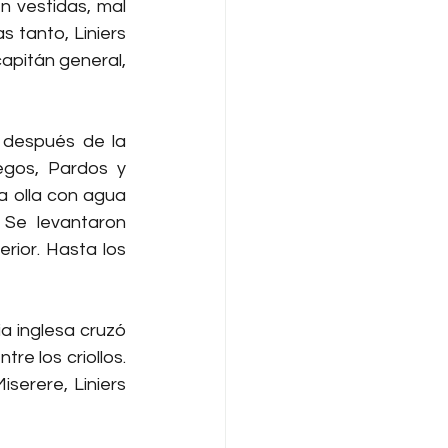
n vestidas, mal 
 tanto, Liniers 
pitán general, 
 después de la 
egos, Pardos y 
 olla con agua 
 Se levantaron 
rior. Hasta los 
ia inglesa cruzó 
e los criollos. 
serere, Liniers 