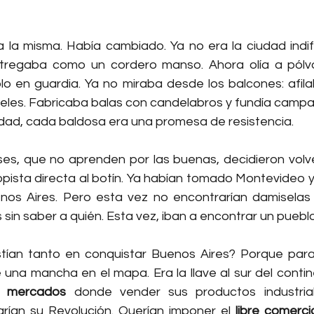
 la misma. Había cambiado. Ya no era la ciudad indif
ntregaba como un cordero manso. Ahora olía a pólvo
o en guardia. Ya no miraba desde los balcones: afilaba
rteles. Fabricaba balas con candelabros y fundía campa
dad, cada baldosa era una promesa de resistencia.
ses, que no aprenden por las buenas, decidieron volver
opista directa al botín. Ya habían tomado Montevideo y
enos Aires. Pero esta vez no encontrarían damiselas 
 sin saber a quién. Esta vez, iban a encontrar un puebl
stían tanto en conquistar Buenos Aires? Porque para
una mancha en el mapa. Era la llave al sur del contine
s mercados
 donde vender sus productos industria
arían su Revolución. Querían imponer el 
libre comerci