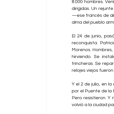
8.000 hombres. Vení
dirigidas. Un rejunt
—ese francés de alm
alma del pueblo ar
El 24 de junio, pa
reconquista. Patric
Morenos. Hombres, m
hirviendo. Se insta
trincheras. Se repar
relojes viejos fuero
Y el 2 de julio, en l
por el Puente de la 
Pero resistieron. Y
volvió a la ciudad pa