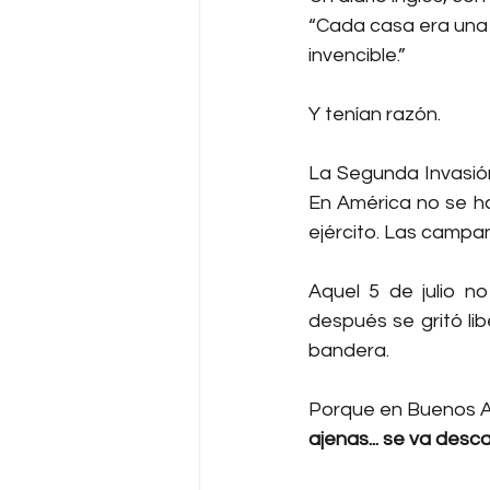
“Cada casa era una 
invencible.”
Y tenían razón.
La Segunda Invasión 
En América no se ha
ejército. Las campan
Aquel 5 de julio n
después se gritó li
bandera.
Porque en Buenos Ai
ajenas... se va desca