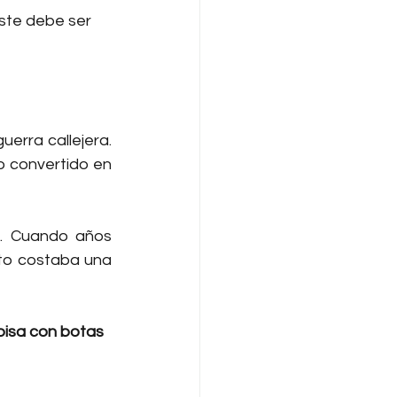
ste debe ser 
erra callejera. 
o convertido en 
. Cuando años 
to costaba una 
 pisa con botas 