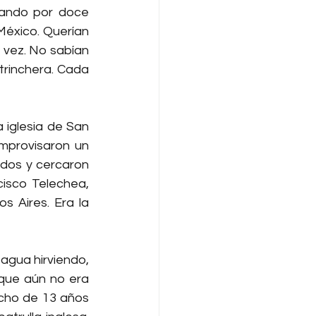
rando por doce 
México. Querían 
 vez. No sabían 
rinchera. Cada 
iglesia de San 
improvisaron un 
dos y cercaron 
sco Telechea, 
s Aires. Era la 
agua hirviendo, 
que aún no era 
cho de 13 años 