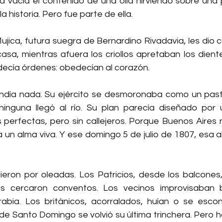
 vacía el contenido de una olla hirviendo sobre una pa
 historia. Pero fue parte de ella.
jica, futura suegra de Bernardino Rivadavia, les dio co
asa, mientras afuera los criollos apretaban los diente
ecía órdenes: obedecían al corazón.
día nada. Su ejército se desmoronaba como un pastel b
inguna llegó al río. Su plan parecía diseñado por 
s perfectas, pero sin callejeros. Porque Buenos Aires 
 un alma viva. Y ese domingo 5 de julio de 1807, esa a
dieron por oleadas. Los Patricios, desde los balcones,
os cercaron conventos. Los vecinos improvisaban b
rabia. Los británicos, acorralados, huían o se esco
de Santo Domingo se volvió su última trinchera. Pero has