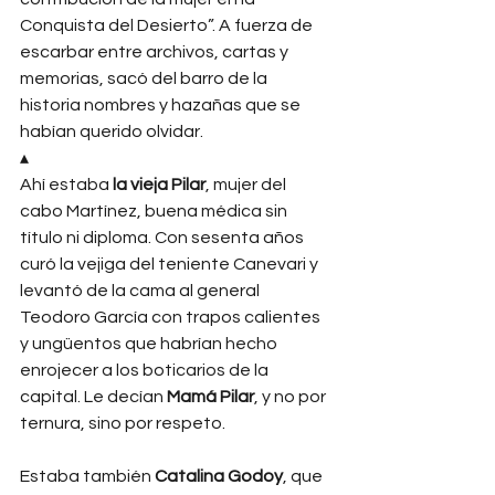
Conquista del Desierto”. A fuerza de 
escarbar entre archivos, cartas y 
memorias, sacó del barro de la 
historia nombres y hazañas que se 
habían querido olvidar.
▴
Ahí estaba 
la vieja Pilar
, mujer del 
cabo Martínez, buena médica sin 
título ni diploma. Con sesenta años 
curó la vejiga del teniente Canevari y 
levantó de la cama al general 
Teodoro García con trapos calientes 
y ungüentos que habrían hecho 
enrojecer a los boticarios de la 
capital. Le decían 
Mamá Pilar
, y no por 
ternura, sino por respeto.
Estaba también 
Catalina Godoy
, que 