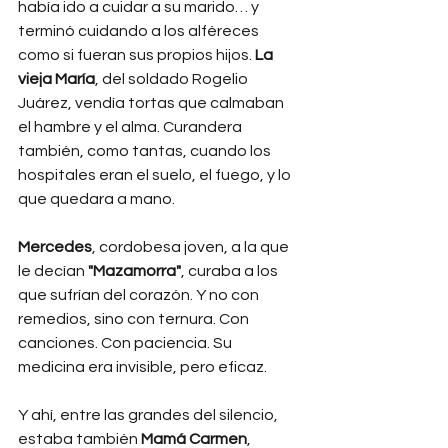
había ido a cuidar a su marido… y 
terminó cuidando a los alféreces 
como si fueran sus propios hijos. 
La 
vieja María
, del soldado Rogelio 
Juárez, vendía tortas que calmaban 
el hambre y el alma. Curandera 
también, como tantas, cuando los 
hospitales eran el suelo, el fuego, y lo 
que quedara a mano.
Mercedes
, cordobesa joven, a la que 
le decían 
"Mazamorra"
, curaba a los 
que sufrían del corazón. Y no con 
remedios, sino con ternura. Con 
canciones. Con paciencia. Su 
medicina era invisible, pero eficaz.
Y ahí, entre las grandes del silencio, 
estaba también 
Mamá Carmen
, 