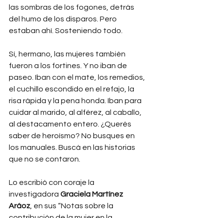
las sombras de los fogones, detrás 
del humo de los disparos. Pero 
estaban ahí. Sosteniendo todo.
Sí, hermano, las mujeres también 
fueron a los fortines. Y no iban de 
paseo. Iban con el mate, los remedios, 
el cuchillo escondido en el refajo, la 
risa rápida y la pena honda. Iban para 
cuidar al marido, al alférez, al caballo, 
al destacamento entero. ¿Querés 
saber de heroísmo? No busques en 
los manuales. Buscá en las historias 
que no se contaron.
Lo escribió con coraje la 
investigadora 
Graciela Martínez 
Aráoz
, en sus “Notas sobre la 
contribución de la mujer en la 