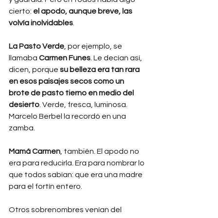
cierto: 
el apodo, aunque breve, las 
volvía inolvidables
.
La Pasto Verde
, por ejemplo, se 
llamaba 
Carmen Funes
. Le decían así, 
dicen, porque 
su belleza era tan rara 
en esos paisajes secos como un 
brote de pasto tierno en medio del 
desierto
. Verde, fresca, luminosa. 
Marcelo Berbel la recordó en una 
zamba.
Mamá Carmen
, también. El apodo no 
era para reducirla. Era para nombrar lo 
que todos sabían: que era una madre 
para el fortín entero.
Otros sobrenombres venían del 