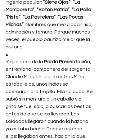
ingenio popular: 
“Siete Ojos”
, 
“La 
Mamboretá”
, 
“Botón Patria”
, 
“La Polla 
Triste”
, 
“La Pastelera”
, 
“Las Pocas 
Pilchas”
. Nombres que mezclaban risa, 
admiración y ternura. Porque muchas 
veces, el pueblo bautiza mejor que la 
historia.
▴
Y qué decir de la 
Parda Presentación
, 
entrerriana, compañera del sargento 
Claudio Miño. Un día, mientras Miño 
estaba lejos, unos indios se 
acercaron a la tropilla. Ella no dudó. Se 
subió sin montura a un caballo y al 
grito se fue, sola, a buscar las bestias 
antes de que se las llevaran. Los 
soldados llegaron cuando la hazaña 
ya estaba hecha. Porque así eran 
ellas: llegaban antes, hacían lo que 