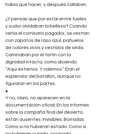
había que hacer, y después callaban.
¿Y pensás que por estar entre fusiles 
y sudor olvidaban la belleza? Cuando 
venía el comisario pagador, se vestían 
con zapatos de raso azul, pañuelos 
de colores vivos y vestidos de seda. 
Caminaban por el fortín con la 
dignidad intacta, como diciendo: 
“Aquí estamos. Y valemos.” Eran el 
esplendor del batallón, aunque no 
figuraran en los partes.
▴
Y no, claro, no aparecen en la 
documentación oficial. En los informes 
sobre la campaña final del desierto, 
están ausentes. Invisibles. Borradas. 
Como si no hubieran estado. Como si 
no hubieran curado, cocinado, 