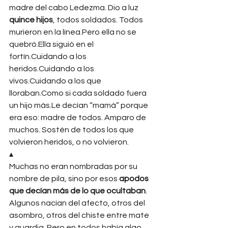
madre del cabo Ledezma. Dio a luz 
quince hijos
, todos soldados. Todos 
murieron en la línea.Pero ella no se 
quebró.Ella siguió en el 
fortín.Cuidando a los 
heridos.Cuidando a los 
vivos.Cuidando a los que 
lloraban.Como si cada soldado fuera 
un hijo más.Le decían “mamá” porque 
era eso: madre de todos. Amparo de 
muchos. Sostén de todos los que 
volvieron heridos, o no volvieron.
▴
Muchas no eran nombradas por su 
nombre de pila, sino por esos 
apodos 
que decían más de lo que ocultaban
. 
Algunos nacían del afecto, otros del 
asombro, otros del chiste entre mate 
y guardia. Pero en todos había algo 