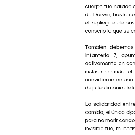
cuerpo fue hallado 
de Darwin, hasta ser
el repliegue de su
conscripto que se co
También debemos r
Infantería 7, apu
activamente en com
incluso cuando el
convirtieron en uno 
dejó testimonio de lo
La solidaridad entr
comida, el único cig
para no morir conge
invisible fue, mucha