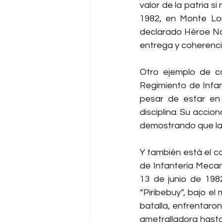
valor de la patria s
1982, en Monte Lo
declarado Héroe Nac
entrega y coherenci
Otro ejemplo de co
Regimiento de Infan
pesar de estar en 
disciplina. Su acci
demostrando que la v
Y también está el c
de Infantería Mecan
13 de junio de 198
“Piribebuy”, bajo e
batalla, enfrentaro
ametralladora hasta