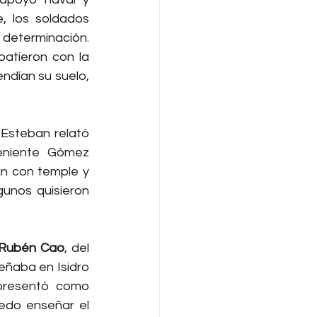
, los soldados 
determinación. 
atieron con la 
dían su suelo, 
Esteban relató 
eniente Gómez 
n con temple y 
unos quisieron 
o Rubén Cao
, del 
ñaba en Isidro 
presentó como 
edo enseñar el 