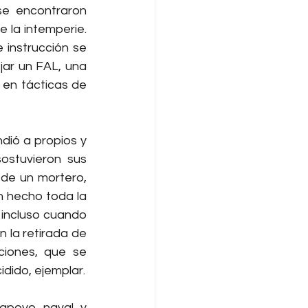
e encontraron 
 la intemperie. 
instrucción se 
ar un FAL, una 
en tácticas de 
ió a propios y 
stuvieron sus 
de un mortero, 
n hecho toda la 
incluso cuando 
 la retirada de 
iones, que se 
idido, ejemplar.
apoyo naval y 