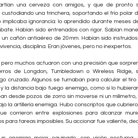
rtían una cerveza con amigos, y que de pronto s
custodiando una trinchera, soportando el frío polar de
 implicaba ignorancia: lo aprendido durante meses de 
bate. Habían sido entrenados con rigor. Sabían manej
un cañón antiaéreo de 20 mm. Habían sido instruidos 
vivencia, disciplina. Eran jóvenes, pero no inexpertos.
pero muchos actuaron con una precisión que sorprend
erros de Longdon, Tumbledown o Wireless Ridge, so
go cruzado. Algunos se turnaban para calcular el tiro 
 y la distancia bajo fuego enemigo, como si lo hubiera
ban desde pozos de zorro sin moverse ni un milímetro, 
jo la artillería enemiga. Hubo conscriptos que cubrieron
e corrieron entre explosiones para alcanzar munic
os para tareas imposibles. Su accionar fue valiente, dec
un enemigo mejor equipado, con visión nocturna, 