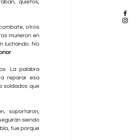
aban, quietos, 
combate, otros 
os murieron en 
n luchando. No 
onor
.
s. La palabra 
a reparar esa 
 a soldados que 
, soportaron, 
seguirán siendo 
ebla, fue porque 