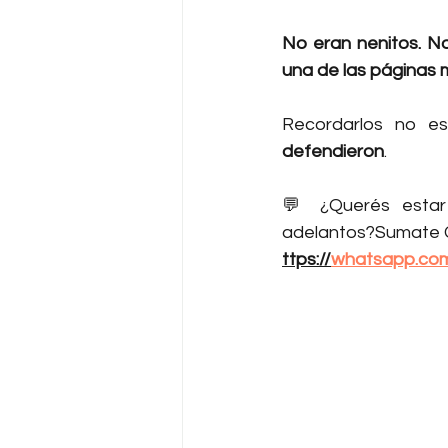
No eran nenitos. No
una de las páginas 
Recordarlos no es
defendieron
.
💬 ¿Querés estar 
adelantos?Sumate G
ttps://
whatsapp.co