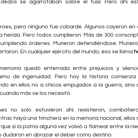
s dedos se agarrotaban sobre el fusil. Pero ahí est
roes, pero ninguno fue cobarde. Algunos cayeron en 
ma herida. Pero todos cumplieron. Más de 300 conscript
cumpliendo órdenes. Murieron defendiéndose. Muriero
ertaron. En cualquier ejército del mundo, eso se llama 
h
emoria quedó enterrada entre prejuicios y silencio
nimo de ingenuidad. Pero hoy la historia comienza 
iendo en ellos no a chicos empujados a la guerra, sino
cuando más se los necesitó.
s no solo estuvieron ahí: resistieron, combatieron
ntras haya una trinchera en la memoria nacional, ellos 
que si la patria alguna vez volvió a flamear entre la ni
 dudaron en abrazar el deber como destino.