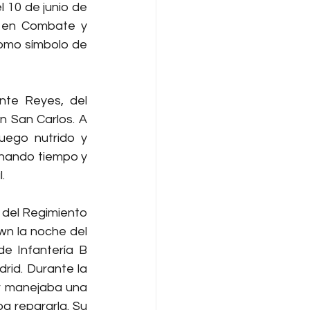
 10 de junio de 
 en Combate y 
omo símbolo de 
nte Reyes, del 
 San Carlos. A 
uego nutrido y 
nando tiempo y 
.
, del Regimiento 
n la noche del 
e Infantería B 
id. Durante la 
r manejaba una 
 repararla. Su 