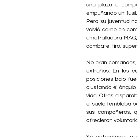
una plaza o compa
empuñando un fusil, 
Pero su juventud no
volvió carne en com
ametralladora MAG, 
combate, tiro, super
No eran comandos, 
extraños. En los c
posiciones bajo fue
ajustando el ángulo
vida. Otros dispara
el suelo temblaba ba
sus compañeros, qu
ofrecieron voluntari
Se enfrentaron a 