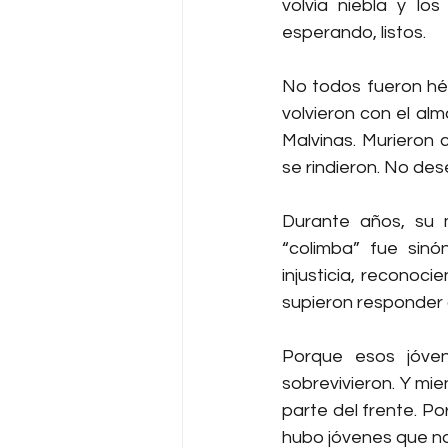
volvía niebla y lo
esperando, listos.
No todos fueron hé
volvieron con el al
Malvinas. Murieron 
se rindieron. No des
Durante años, su m
“colimba” fue sinó
injusticia, reconoc
supieron responder 
Porque esos jóvene
sobrevivieron. Y mie
parte del frente. Por
hubo jóvenes que no