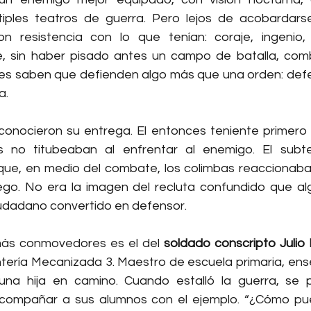
tiples teatros de guerra. Pero lejos de acobardarse
on resistencia con lo que tenían: coraje, ingenio, 
, sin haber pisado antes un campo de batalla, comb
es saben que defienden algo más que una orden: defen
a.
conocieron su entrega. El entonces teniente primero 
no titubeaban al enfrentar al enemigo. El subt
que, en medio del combate, los colimbas reaccionaba
go. No era la imagen del recluta confundido que alg
 ciudadano convertido en defensor.
ás conmovedores es el del 
soldado conscripto Juli
tería Mecanizada 3. Maestro de escuela primaria, ense
una hija en camino. Cuando estalló la guerra, se 
 acompañar a sus alumnos con el ejemplo. “¿Cómo pu