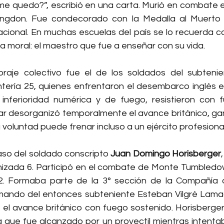
i me quedo?”, escribió en una carta. Murió en combate el
ngdon. Fue condecorado con la Medalla al Muerto
ional. En muchas escuelas del país se lo recuerda c
a moral: el maestro que fue a enseñar con su vida.
raje colectivo fue el de los soldados del subtenie
tería 25, quienes enfrentaron el desembarco inglés en
inferioridad numérica y de fuego, resistieron con f
onar desorganizó temporalmente el avance británico, ga
oluntad puede frenar incluso a un ejército profesional
aso del soldado conscripto 
Juan Domingo Horisberger
izada 6. Participó en el combate de Monte Tumbledow
2. Formaba parte de la 3° sección de la Compañía d
l mando del entonces subteniente Esteban Vilgré Lamadr
n el avance británico con fuego sostenido. Horisberge
 que fue alcanzado por un proyectil mientras intentaba