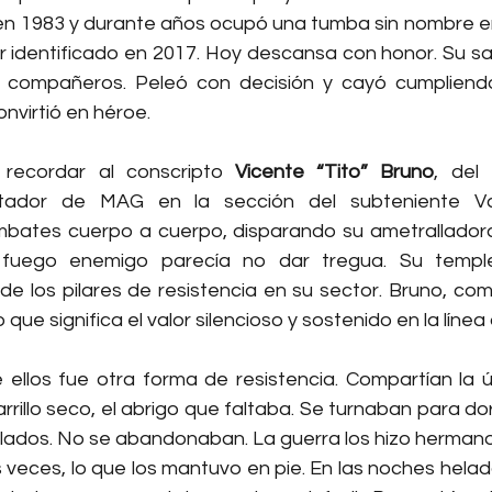
en 1983 y durante años ocupó una tumba sin nombre en
 identificado en 2017. Hoy descansa con honor. Su sacr
s compañeros. Peleó con decisión y cayó cumpliendo
nvirtió en héroe.
ecordar al conscripto 
Vicente “Tito” Bruno
, del
ntador de MAG en la sección del subteniente Valdi
bates cuerpo a cuerpo, disparando su ametralladora 
 fuego enemigo parecía no dar tregua. Su temple
de los pilares de resistencia en su sector. Bruno, com
 que significa el valor silencioso y sostenido en la línea
e ellos fue otra forma de resistencia. Compartían la ú
arrillo seco, el abrigo que faltaba. Se turnaban para do
lados. No se abandonaban. La guerra los hizo hermanos.
s veces, lo que los mantuvo en pie. En las noches heladas