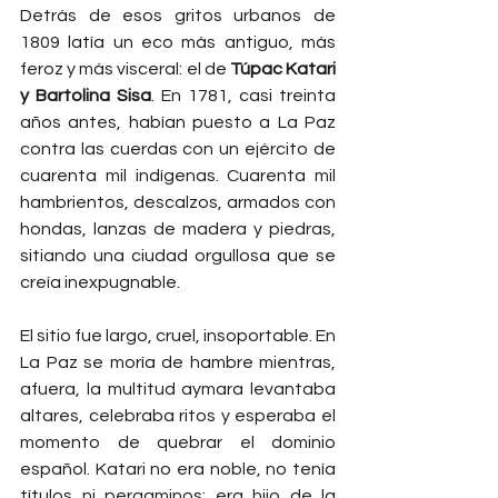
Detrás de esos gritos urbanos de 
1809 latía un eco más antiguo, más 
feroz y más visceral: el de 
Túpac Katari 
y Bartolina Sisa
. En 1781, casi treinta 
años antes, habían puesto a La Paz 
contra las cuerdas con un ejército de 
cuarenta mil indígenas. Cuarenta mil 
hambrientos, descalzos, armados con 
hondas, lanzas de madera y piedras, 
sitiando una ciudad orgullosa que se 
creía inexpugnable.
El sitio fue largo, cruel, insoportable. En 
La Paz se moría de hambre mientras, 
afuera, la multitud aymara levantaba 
altares, celebraba ritos y esperaba el 
momento de quebrar el dominio 
español. Katari no era noble, no tenía 
títulos ni pergaminos: era hijo de la 