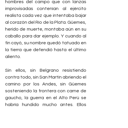
hombres del campo que con lanzas 
improvisadas contenían al ejército 
realista cada vez que intentaba bajar 
al corazón del Río de la Plata. Güemes, 
herido de muerte, montaba aún en su 
caballo para dar ejemplo. Y cuando al 
fin cayó, su nombre quedó tatuado en 
la tierra que defendió hasta el último 
aliento.
Sin ellos, sin Belgrano resistiendo 
contra todo, sin San Martín abriendo el 
camino por los Andes, sin Güemes 
sosteniendo la frontera con carne de 
gaucho, la guerra en el Alto Perú se 
habría hundido mucho antes. Ellos 
fueron la delgada línea que evitó que 
la independencia muriera en pañales.