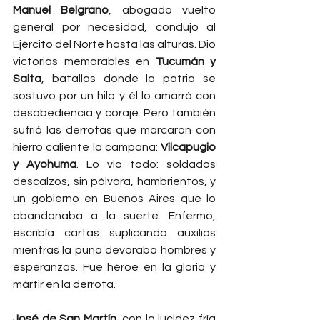
Manuel Belgrano
, abogado vuelto 
general por necesidad, condujo al 
Ejército del Norte hasta las alturas. Dio 
victorias memorables en 
Tucumán y 
Salta
, batallas donde la patria se 
sostuvo por un hilo y él lo amarró con 
desobediencia y coraje. Pero también 
sufrió las derrotas que marcaron con 
hierro caliente la campaña: 
Vilcapugio 
y Ayohuma
. Lo vio todo: soldados 
descalzos, sin pólvora, hambrientos, y 
un gobierno en Buenos Aires que lo 
abandonaba a la suerte. Enfermo, 
escribía cartas suplicando auxilios 
mientras la puna devoraba hombres y 
esperanzas. Fue héroe en la gloria y 
mártir en la derrota.
José de San Martín
, con la lucidez fría 