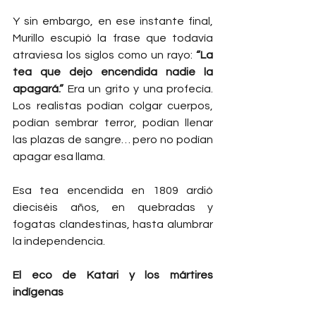
Y sin embargo, en ese instante final, 
Murillo escupió la frase que todavía 
atraviesa los siglos como un rayo: 
“La 
tea que dejo encendida nadie la 
apagará.”
 Era un grito y una profecía. 
Los realistas podían colgar cuerpos, 
podían sembrar terror, podían llenar 
las plazas de sangre… pero no podían 
apagar esa llama.
Esa tea encendida en 1809 ardió 
dieciséis años, en quebradas y 
fogatas clandestinas, hasta alumbrar 
la independencia.
El eco de Katari y los mártires 
indígenas