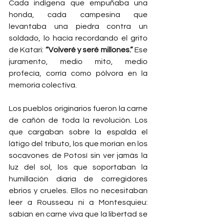
Cada indígena que empuñaba una 
honda, cada campesina que 
levantaba una piedra contra un 
soldado, lo hacía recordando el grito 
de Katari: 
“Volveré y seré millones.”
 Ese 
juramento, medio mito, medio 
profecía, corría como pólvora en la 
memoria colectiva.
Los pueblos originarios fueron la carne 
de cañón de toda la revolución. Los 
que cargaban sobre la espalda el 
látigo del tributo, los que morían en los 
socavones de Potosí sin ver jamás la 
luz del sol, los que soportaban la 
humillación diaria de corregidores 
ebrios y crueles. Ellos no necesitaban 
leer a Rousseau ni a Montesquieu: 
sabían en carne viva que la libertad se 