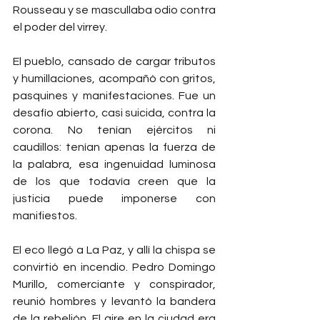
Rousseau y se mascullaba odio contra 
el poder del virrey.
El pueblo, cansado de cargar tributos 
y humillaciones, acompañó con gritos, 
pasquines y manifestaciones. Fue un 
desafío abierto, casi suicida, contra la 
corona. No tenían ejércitos ni 
caudillos: tenían apenas la fuerza de 
la palabra, esa ingenuidad luminosa 
de los que todavía creen que la 
justicia puede imponerse con 
manifiestos.
El eco llegó a La Paz, y allí la chispa se 
convirtió en incendio. Pedro Domingo 
Murillo, comerciante y conspirador, 
reunió hombres y levantó la bandera 
de la rebelión. El aire en la ciudad era 