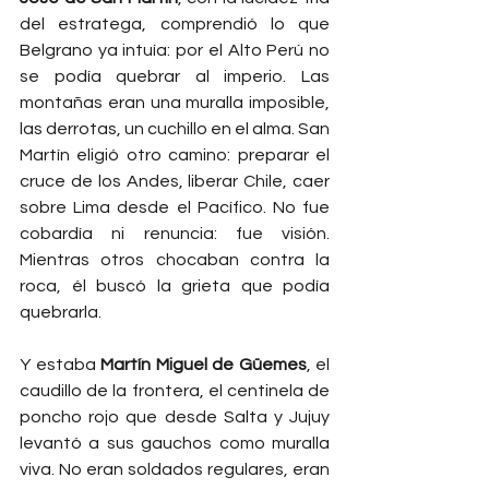
del estratega, comprendió lo que 
Belgrano ya intuía: por el Alto Perú no 
se podía quebrar al imperio. Las 
montañas eran una muralla imposible, 
las derrotas, un cuchillo en el alma. San 
Martín eligió otro camino: preparar el 
cruce de los Andes, liberar Chile, caer 
sobre Lima desde el Pacífico. No fue 
cobardía ni renuncia: fue visión. 
Mientras otros chocaban contra la 
roca, él buscó la grieta que podía 
quebrarla.
Y estaba 
Martín Miguel de Güemes
, el 
caudillo de la frontera, el centinela de 
poncho rojo que desde Salta y Jujuy 
levantó a sus gauchos como muralla 
viva. No eran soldados regulares, eran 