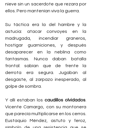
nieve sin un sacerdote que rezara por 
ellos. Pero mantenían viva la guerra.
Su táctica era la del hambre y la 
astucia: atacar convoyes en la 
madrugada, incendiar graneros, 
hostigar guarniciones, y después 
desaparecer en la neblina como 
fantasmas. Nunca daban batalla 
frontal: sabían que de frente la 
derrota era segura. Jugaban al 
desgaste, al zarpazo inesperado, al 
golpe de sombra.
Y allí estaban los 
caudillos olvidados
. 
Vicente Camargo, con su montonera 
que parecía multiplicarse en los cerros. 
Eustaquio Méndez, astuto y feroz, 
símbolo de una resistencia que se 