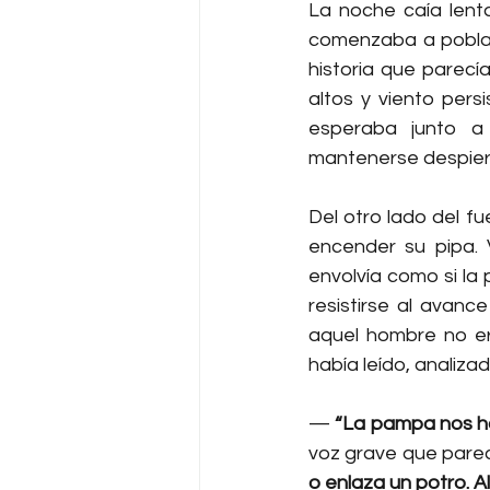
La noche caía lentam
comenzaba a poblar
historia que parecí
altos y viento pers
esperaba junto a 
mantenerse despiert
Del otro lado del f
encender su pipa.
envolvía como si la
resistirse al avanc
aquel hombre no er
había leído, analiza
— 
“La pampa nos ha
voz grave que parecí
o enlaza un potro. Al