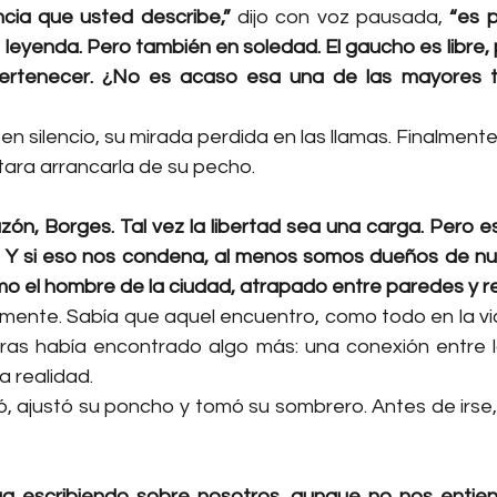
cia que usted describe,”
 dijo con voz pausada, 
“es p
 leyenda. Pero también en soledad. El gaucho es libre, p
ertenecer. ¿No es acaso esa una de las mayores tr
n silencio, su mirada perdida en las llamas. Finalmente,
tara arrancarla de su pecho.
zón, Borges. Tal vez la libertad sea una carga. Pero es
. Y si eso nos condena, al menos somos dueños de nu
mo el hombre de la ciudad, atrapado entre paredes y re
amente. Sabía que aquel encuentro, como todo en la vid
as había encontrado algo más: una conexión entre la l
la realidad.
, ajustó su poncho y tomó su sombrero. Antes de irse, m
a escribiendo sobre nosotros, aunque no nos entiend