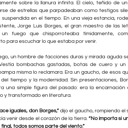
ente sobre la llanura infinita. El cielo, teñido de un
se de estrellas que parpadeaban como testigos sile
a suspendida en el tiempo. En una vieja estancia, rod
istente, Jorge Luis Borges, el gran maestro de las let
un fuego que chisporroteaba tímidamente, como 
o para escuchar lo que estaba por venir.
uego, un hombre de facciones duras y mirada aguda se 
 Vestía bombachas gastadas, botas de cuero y un 
 pampa misma lo reclamara. Era un gaucho, de esos qu
e del tiempo y la modernidad. Sin presentaciones, Bor
a una simple figura del pasado: era la encarnación 
do y transformado en literatura.
ce iguales, don Borges,”
 dijo el gaucho, rompiendo el 
a venir desde el corazón de la tierra. 
“No importa si un
 final, todos somos parte del viento.”