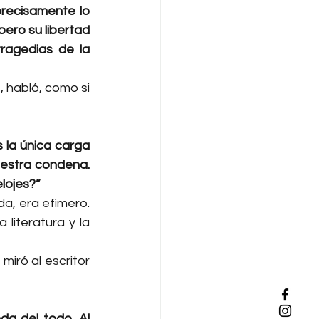
recisamente lo 
ero su libertad 
agedias de la 
 habló, como si 
 la única carga 
estra condena. 
lojes?”
a, era efímero. 
iteratura y la 
iró al escritor 
a del todo. Al 