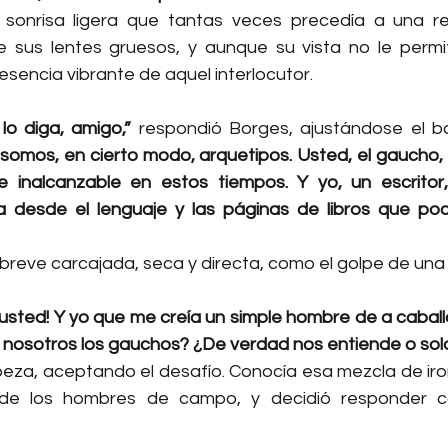
sonrisa ligera que tantas veces precedía a una refl
sus lentes gruesos, y aunque su vista no le permitía
resencia vibrante de aquel interlocutor.
lo diga, amigo,”
 respondió Borges, ajustándose el ba
somos, en cierto modo, arquetipos. Usted, el gaucho, 
e inalcanzable en estos tiempos. Y yo, un escritor
ra desde el lenguaje y las páginas de libros que poc
breve carcajada, seca y directa, como el golpe de una 
 usted! Y yo que me creía un simple hombre de a caball
nosotros los gauchos? ¿De verdad nos entiende o solo
beza, aceptando el desafío. Conocía esa mezcla de iron
a de los hombres de campo, y decidió responder co