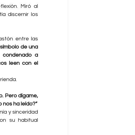
exión. Miró al 
 discernir los 
stón entre las 
símbolo de una 
, condenado a 
os leen con el 
rienda.
o. Pero dígame, 
 nos ha leído?”
ía y sinceridad 
n su habitual 