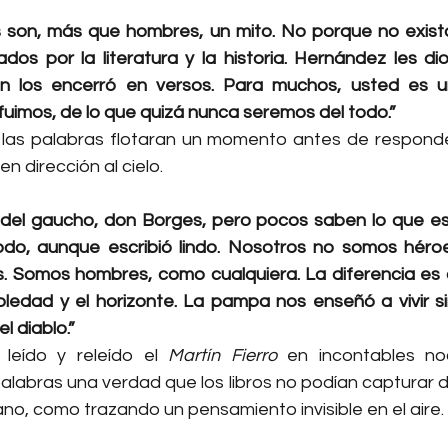
 son, más que hombres, un mito. No porque no exista
dos por la literatura y la historia. Hernández les di
n los encerró en versos. Para muchos, usted es un
fuimos, de lo que quizá nunca seremos del todo.”
las palabras flotaran un momento antes de responder
en dirección al cielo.
del gaucho, don Borges, pero pocos saben lo que es
do, aunque escribió lindo. Nosotros no somos héroes n
s. Somos hombres, como cualquiera. La diferencia es 
ledad y el horizonte. La pampa nos enseñó a vivir s
el diablo.”
leído y releído el 
Martín Fierro
 en incontables noch
labras una verdad que los libros no podían capturar de
no, como trazando un pensamiento invisible en el aire.