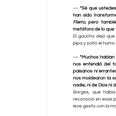
— 
“Sé que ustedes
han sido transforma
Fierro
, pero tambié
metáfora de lo que 
El gaucho dejó que 
pipa y soltó el humo 
— 
“Muchos hablan 
nos entendió del to
paisanos ni errante
nos moldearon la so
nadie, ni de Dios ni d
Borges, que había 
reconoció en esas pa
leve gesto con la ma