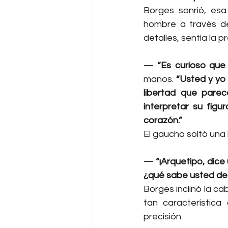
Borges sonrió, esa 
hombre a través de 
detalles, sentía la p
— 
“Es curioso que 
manos. 
“Usted y yo 
libertad que parec
interpretar su figu
corazón.”
El gaucho soltó una 
— 
“¡Arquetipo, dice
¿qué sabe usted de 
Borges inclinó la ca
tan característic
precisión.