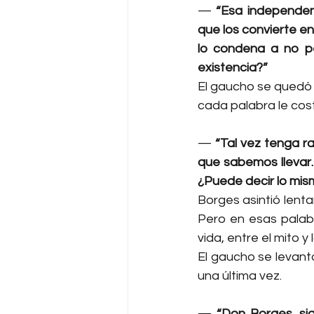
— 
“Esa independen
que los convierte en
lo condena a no p
existencia?”
El gaucho se quedó e
cada palabra le cos
— 
“Tal vez tenga ra
que sabemos llevar
¿Puede decir lo mis
Borges asintió lent
Pero en esas palabr
vida, entre el mito y 
El gaucho se levantó
una última vez.
— 
“Don Borges, sig