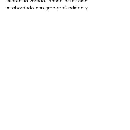
Oriente: la verdad", donde este tema 
es abordado con gran profundidad y 
se ofrece un análisis detallado de las 
dinámicas políticas y sociales que han 
dado forma a la región. Este libro es 
una herramienta invaluable para 
comprender no solo el Islam político, 
sino también el contexto histórico y 
geopolítico que lo ha moldeado.
Leer Más