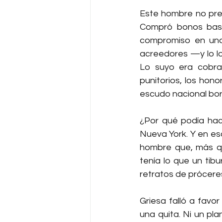
Este hombre no pres
Compró bonos basu
compromiso en una
acreedores —y lo lo
Lo suyo era cobrar
punitorios, los hon
escudo nacional bo
¿Por qué podía hac
Nueva York. Y en esa
hombre que, más que
tenía lo que un tib
retratos de próceres
Griesa falló a favor
una quita. Ni un pl