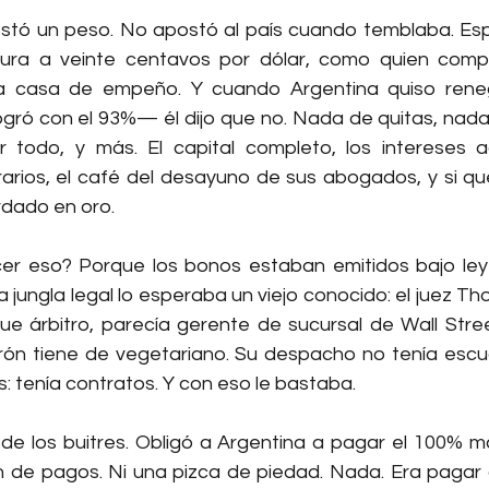
tó un peso. No apostó al país cuando temblaba. Espe
ra a veinte centavos por dólar, como quien compra
 casa de empeño. Y cuando Argentina quiso reneg
gró con el 93%— él dijo que no. Nada de quitas, nada d
 todo, y más. El capital completo, los intereses a
orarios, el café del desayuno de sus abogados, y si qu
rdado en oro.
er eso? Porque los bonos estaban emitidos bajo ley
 jungla legal lo esperaba un viejo conocido: el juez Th
 árbitro, parecía gerente de sucursal de Wall Street
urón tiene de vegetariano. Su despacho no tenía escud
: tenía contratos. Y con eso le bastaba.
 de los buitres. Obligó a Argentina a pagar el 100% má
an de pagos. Ni una pizca de piedad. Nada. Era pagar 