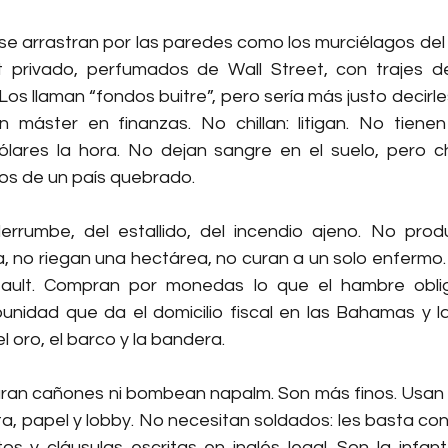
 se arrastran por las paredes como los murciélagos del
t privado, perfumados de Wall Street, con trajes d
 Los llaman “fondos buitre”, pero sería más justo decirl
 máster en finanzas. No chillan: litigan. No tienen 
lares la hora. No dejan sangre en el suelo, pero c
os de un país quebrado.
errumbe, del estallido, del incendio ajeno. No pro
a, no riegan una hectárea, no curan a un solo enfermo.
fault. Compran por monedas lo que el hambre oblig
unidad que da el domicilio fiscal en las Bahamas y la 
l oro, el barco y la bandera.
ran cañones ni bombean napalm. Son más finos. Usan fal
ta, papel y lobby. No necesitan soldados: les basta con 
os y cláusulas escritas en inglés legal. Son la infante