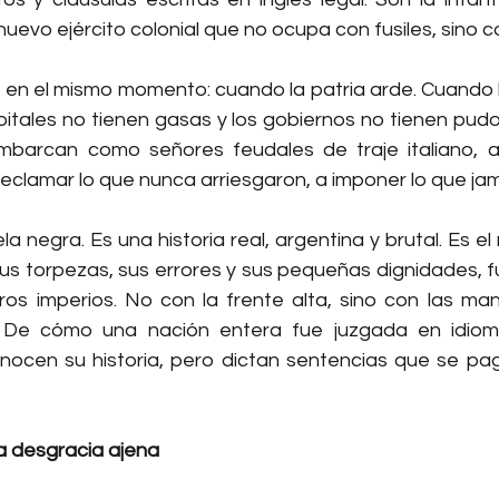
l nuevo ejército colonial que no ocupa con fusiles, sino 
en el mismo momento: cuando la patria arde. Cuando l
spitales no tienen gasas y los gobiernos no tienen pudor
mbarcan como señores feudales de traje italiano, a
reclamar lo que nunca arriesgaron, a imponer lo que ja
a negra. Es una historia real, argentina y brutal. Es el
sus torpezas, sus errores y sus pequeñas dignidades, f
tros imperios. No con la frente alta, sino con las man
 De cómo una nación entera fue juzgada en idioma
ocen su historia, pero dictan sentencias que se pa
la desgracia ajena