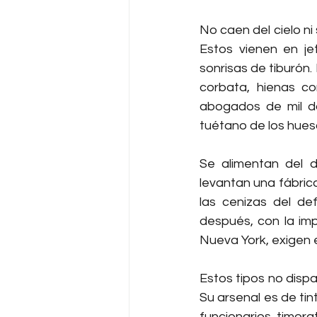
No caen del cielo ni
Estos vienen en je
sonrisas de tiburón.
corbata, hienas con
abogados de mil dó
tuétano de los hues
Se alimentan del d
levantan una fábric
las cenizas del de
después, con la imp
Nueva York, exigen e
Estos tipos no dispa
Su arsenal es de tin
funcionarios timorat