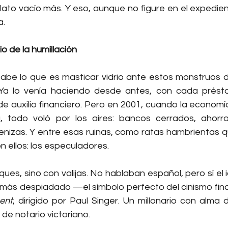
to vacío más. Y eso, aunque no figure en el expediente 
a.
io de la humillación
sabe lo que es masticar vidrio ante estos monstruos d
 Ya lo venía haciendo desde antes, con cada présta
de auxilio financiero. Pero en 2001, cuando la economí
la, todo voló por los aires: bancos cerrados, ahorr
nizas. Y entre esas ruinas, como ratas hambrientas que
n ellos: los especuladores.
ues, sino con valijas. No hablaban español, pero sí el i
o más despiadado —el símbolo perfecto del cinismo fina
ent
, dirigido por Paul Singer. Un millonario con alma 
 de notario victoriano.