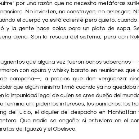
uitre” por una razón que no necesita metáforas sutile
inanciero. No invierten, no construyen, no arriesgan. No
 cuando el cuerpo ya está caliente pero quieto, cuando
ó y la gente hace colas para un plato de sopa. Se 
eria ajena. Son la resaca del sistema, pero con Role
grientos que alguna vez fueron bonos soberanos —sí
firmaron con apuro y whisky barato en reuniones que
e campaña—, a precios que dan vergüenza: cinco,
ólar que algún ministro firmó cuando ya no quedaba ni
con la impunidad legal de quien se cree dueño del mundo
no termina ahí: piden los intereses, los punitorios, los h
ng del juicio, el alquiler del despacho en Manhattan y
entera. Que nadie se engañe: si estuviera en el con
ratas del Iguazú y el Obelisco.