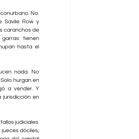
 conurbano. No. 
e Savile Row y 
es caranchos de 
garras: tienen 
hupan hasta el 
ducen nada. No 
 Solo hurgan en 
ó a vender. Y 
jurisdicción en 
los judiciales. 
jueces dóciles, 
ría del capital 