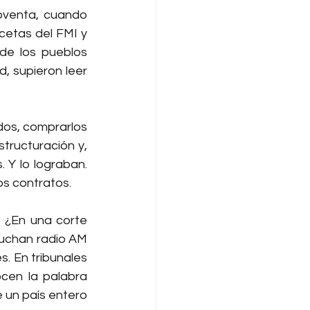
oventa, cuando 
etas del FMI y 
de los pueblos 
 supieron leer 
dos, comprarlos 
ructuración y, 
 Y lo lograban. 
os contratos.
 ¿En una corte 
uchan radio AM 
. En tribunales 
en la palabra 
e un país entero 