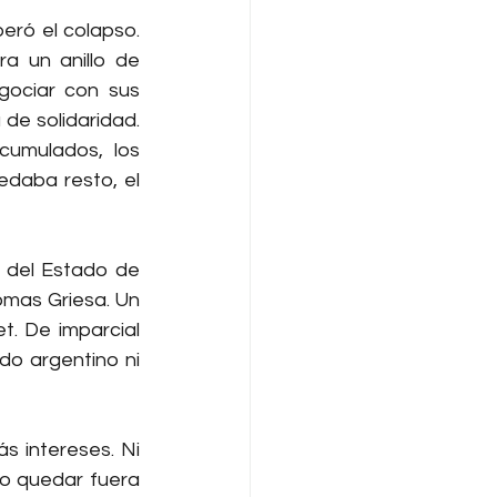
ró el colapso. 
 un anillo de 
ociar con sus 
e solidaridad. 
cumulados, los 
edaba resto, el 
 del Estado de 
omas Griesa. Un 
. De imparcial 
o argentino ni 
s intereses. Ni 
o quedar fuera 