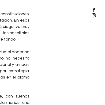
constituciones. 
tación. En esos 
 ciega: ve muy 
—los hospitales 
de fondo.
ue el poder no 
mo no necesita 
ional y un país 
por estrategia. 
as en el idioma 
e, con sueños 
ula menos, una 