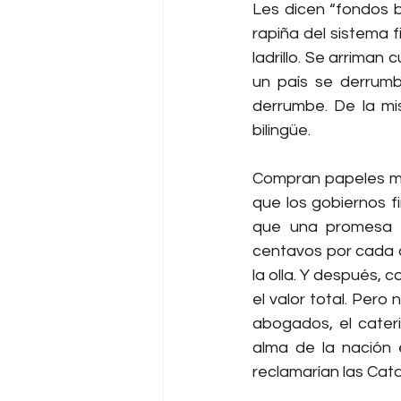
Les dicen “fondos b
rapiña del sistema f
ladrillo. Se arriman
un país se derrumb
derrumbe. De la mis
bilingüe.
Compran papeles mu
que los gobiernos 
que una promesa d
centavos por cada d
la olla. Y después, 
el valor total. Pero 
abogados, el cateri
alma de la nación 
reclamarían las Cata