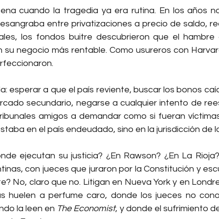
ena cuando la tragedia ya era rutina. En los años n
esangraba entre privatizaciones a precio de saldo, rec
ales, los fondos buitre descubrieron que el hambre 
n su negocio más rentable. Como usureros con Harvard,
rfeccionaron.
la: esperar a que el país reviente, buscar los bonos caí
rcado secundario, negarse a cualquier intento de reest
 tribunales amigos a demandar como si fueran víctimas.
staba en el país endeudado, sino en la jurisdicción de l
nde ejecutan su justicia? ¿En Rawson? ¿En La Rioja?
inas, con jueces que juraron por la Constitución y esc
? No, claro que no. Litigan en Nueva York y en Londres
 huelen a perfume caro, donde los jueces no conoc
ndo la leen en 
The Economist
, y donde el sufrimiento d