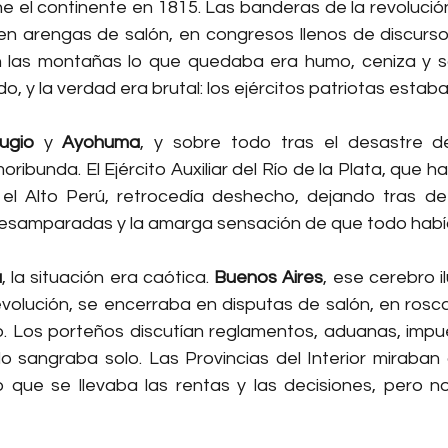
ine el continente en 1815. Las banderas de la revoluci
n arengas de salón, en congresos llenos de discurso
 las montañas lo que quedaba era humo, ceniza y sa
o, y la verdad era brutal: los ejércitos patriotas esta
pugio
 y 
Ayohuma
, y sobre todo tras el desastre d
ribunda. El Ejército Auxiliar del Río de la Plata, que h
ar el Alto Perú, retrocedía deshecho, dejando tras de 
 desamparadas y la amarga sensación de que todo habí
a
, la situación era caótica. 
Buenos Aires
, ese cerebro i
evolución, se encerraba en disputas de salón, en rosca
rio. Los porteños discutían reglamentos, aduanas, impu
lo sangraba solo. Las Provincias del Interior miraban 
 que se llevaba las rentas y las decisiones, pero no