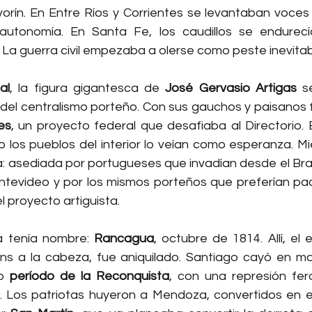
vorín. En Entre Ríos y Corrientes se levantaban voces
autonomía. En Santa Fe, los caudillos se endurecía
 La guerra civil empezaba a olerse como peste inevitab
al
, la figura gigantesca de 
José Gervasio Artigas
 s
el centralismo porteño. Con sus gauchos y paisanos 
es
, un proyecto federal que desafiaba al Directorio. 
o los pueblos del interior lo veían como esperanza. Mie
: asediada por portugueses que invadían desde el Brasil
ntevideo y por los mismos porteños que preferían pac
 proyecto artiguista.
ia tenía nombre: 
Rancagua
, octubre de 1814. Allí, el e
ins a la cabeza, fue aniquilado. Santiago cayó en man
o 
período de la Reconquista
, con una represión fer
a. Los patriotas huyeron a Mendoza, convertidos en ex