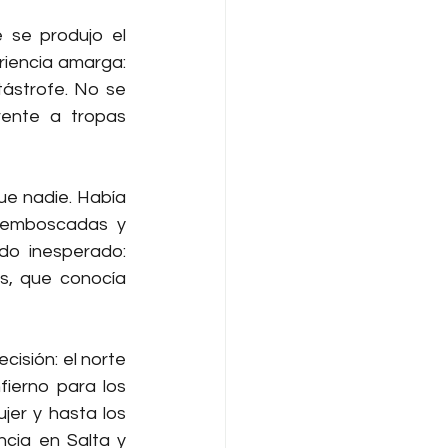
se produjo el 
iencia amarga: 
ástrofe. No se 
ente a tropas 
ue nadie. Había 
emboscadas y 
ataques relámpago. Y en esas charlas con Belgrano encontró un aliado inesperado: 
os, que conocía 
isión: el norte 
ierno para los 
jer y hasta los 
cia en Salta y 