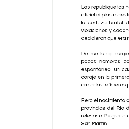
Las republiquetas n
oficial ni plan maes
la certeza brutal d
violaciones y caden
decidieron que era 
De ese fuego surgie
pocos hombres con
espontáneo, un caud
coraje en la primer
armadas, efímeras p
Pero el nacimiento d
provincias del Río 
relevar a Belgrano 
San Martín
. 