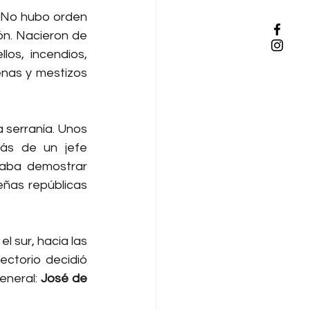
 No hubo orden 
ón. Nacieron de 
os, incendios, 
nas y mestizos 
serranía. Unos 
s de un jefe 
taba demostrar 
ñas repúblicas 
 sur, hacia las 
ectorio decidió 
eneral: 
José de 