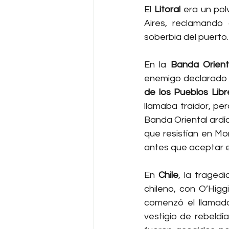
El 
Litoral
 era un pol
Aires, reclamando 
soberbia del puerto.
En la 
Banda Orient
enemigo declarado d
de los Pueblos Libr
llamaba traidor, per
Banda Oriental ardía
que resistían en Mo
antes que aceptar el
En 
Chile
, la traged
chileno, con O’Higg
comenzó el llamad
vestigio de rebeldí