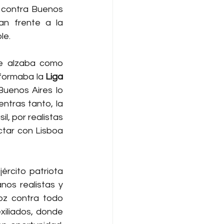
 contra Buenos 
n frente a la 
le.
e alzaba como 
formaba la 
Liga 
Buenos Aires lo 
ntras tanto, la 
, por realistas 
tar con Lisboa 
jército patriota 
os realistas y 
oz contra todo 
iliados, donde 