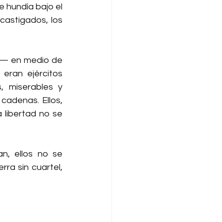
 hundía bajo el 
astigados, los 
o— en medio de 
eran ejércitos 
 miserables y 
adenas. Ellos, 
libertad no se 
n, ellos no se 
ra sin cuartel, 