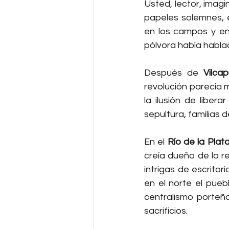
Usted, lector, imag
papeles solemnes, e
en los campos y en
pólvora había hablad
Después de 
Vilca
revolución parecía mo
la ilusión de liber
sepultura, familias
En el 
Río de la Plat
creía dueño de la r
intrigas de escrito
en el norte el pueb
centralismo porteño
sacrificios.