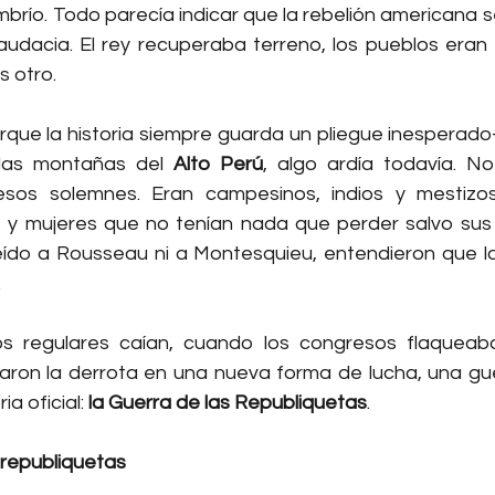
río. Todo parecía indicar que la rebelión americana se
udacia. El rey recuperaba terreno, los pueblos eran c
s otro.
que la historia siempre guarda un pliegue inesperad
las montañas del 
Alto Perú
, algo ardía todavía. No 
esos solemnes. Eran campesinos, indios y mestizos,
y mujeres que no tenían nada que perder salvo sus c
ído a Rousseau ni a Montesquieu, entendieron que la 
.
os regulares caían, cuando los congresos flaqueaba
maron la derrota en una nueva forma de lucha, una guer
ia oficial: 
la Guerra de las Republiquetas
.
 republiquetas