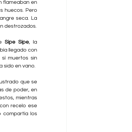
ón flameaban en 
s huecos. Pero 
ngre seca. La 
ban destrozados.
e 
Sipe Sipe
, la 
abía llegado con 
sí muertos sin 
a sido en vano.
lustrado que se 
s de poder, en 
estos, mientras 
con recelo ese 
 compartía los 