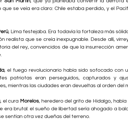
r 
San Martín
, que ya planeaba convertir la derrota e
 que se veía era claro: Chile estaba perdido, y el Pacíf
Perú
, Lima festejaba. Era todavía la fortaleza más sólida
ión realista que se creía inexpugnable. Desde allí, virre
ctoria del rey, convencidos de que la insurrección ame
.
da
, el fuego revolucionario había sido sofocado con u
efes patriotas eran perseguidos, capturados y ajus
s, mientras las ciudades eran devueltas al orden del 
a
, el cura 
Morelos
, heredero del grito de Hidalgo, había
je era brutal: el sueño de libertad sería ahogado a bala
 se sentían otra vez dueñas del terreno.