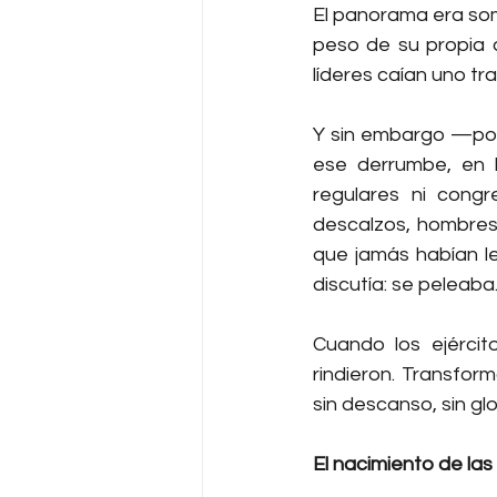
El panorama era somb
peso de su propia a
líderes caían uno tra
Y sin embargo —por
ese derrumbe, en 
regulares ni congr
descalzos, hombres 
que jamás habían le
discutía: se peleaba
Cuando los ejércit
rindieron. Transfor
sin descanso, sin glor
El nacimiento de las