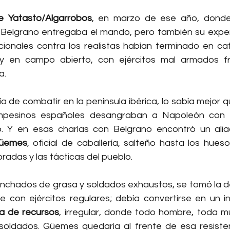
e Yatasto/Algarrobos
, en marzo de ese año, donde 
 Belgrano entregaba el mando, pero también su exper
cionales contra los realistas habían terminado en cat
ey en campo abierto, con ejércitos mal armados fr
a.
a de combatir en la península ibérica, lo sabía mejor q
mpesinos españoles desangraban a Napoleón con 
Güemes
, oficial de caballería, salteño hasta los hues
radas y las tácticas del pueblo.
anchados de grasa y soldados exhaustos, se tomó la dec
 con ejércitos regulares; debía convertirse en un inf
a de recursos
, irregular, donde todo hombre, toda mu
soldados. Güemes quedaría al frente de esa resisten