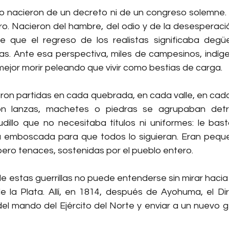
o nacieron de un decreto ni de un congreso solemne.
tro. Nacieron del hambre, del odio y de la desesperaci
e que el regreso de los realistas significaba degüell
as. Ante esa perspectiva, miles de campesinos, indíge
mejor morir peleando que vivir como bestias de carga.
ron partidas en cada quebrada, en cada valle, en cada 
 lanzas, machetes o piedras se agrupaban detrá
illo que no necesitaba títulos ni uniformes: le bas
a emboscada para que todos lo siguieran. Eran peque
ero tenaces, sostenidas por el pueblo entero.
e estas guerrillas no puede entenderse sin mirar hacia el
de la Plata. Allí, en 1814, después de Ayohuma, el Dir
del mando del Ejército del Norte y enviar a un nuevo g