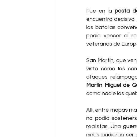
Fue en la 
posta d
encuentro decisivo.
las batallas conven
podía vencer al r
veteranas de Europ
San Martín, que vení
visto cómo los ca
Martín Miguel de 
como nadie las queb
Allí, entre mapas m
no podía sostenerse
realistas. Una 
guerr
niños pudieran ser 