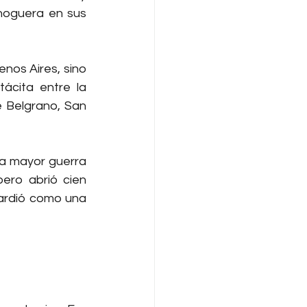
hoguera en sus 
nos Aires, sino 
ácita entre la 
 Belgrano, San 
la mayor guerra 
ero abrió cien 
 ardió como una 