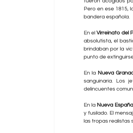
fueron acogidos po
Pero en ese 1815, lo
bandera española.
En el 
Virreinato del 
absolutista, el bast
brindaban por la vi
punto de extinguirse
En la 
Nueva Grana
sanguinaria. Los j
delincuentes comune
En la 
Nueva Españ
y fusilado. El mensa
las tropas realistas