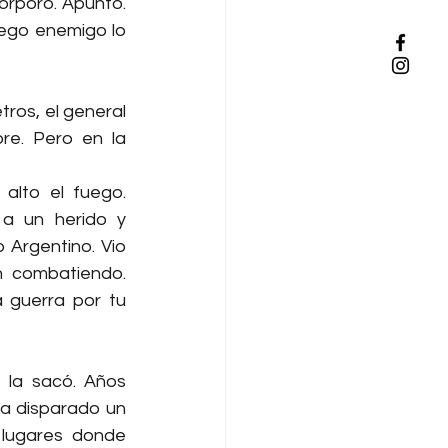
orporó. Apuntó. 
fuego enemigo lo 
ros, el general 
e. Pero en la 
lto el fuego. 
 a un herido y 
Argentino. Vio 
 combatiendo. 
 guerra por tu 
la sacó. Años 
ía disparado un 
 lugares donde 