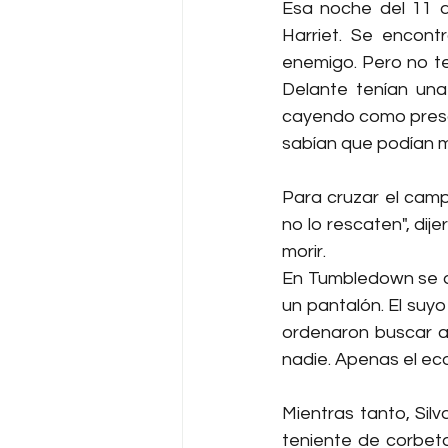
Esa noche del 11 d
Harriet. Se encontr
enemigo. Pero no te
Delante tenían una 
cayendo como presag
sabían que podían mo
Para cruzar el camp
no lo rescaten", dije
morir.
En Tumbledown se ac
un pantalón. El suyo 
ordenaron buscar al
nadie. Apenas el eco
Mientras tanto, Sil
teniente de corbet