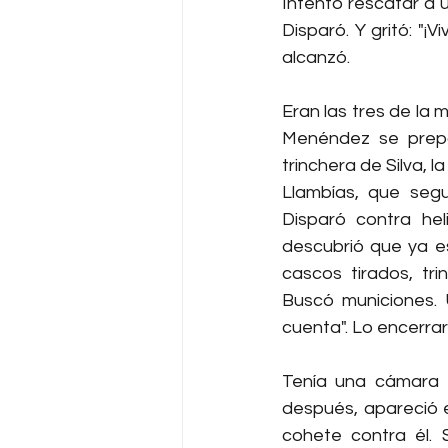
Intentó rescatar a u
Disparó. Y gritó: "¡V
alcanzó.
Eran las tres de la 
Menéndez se prepar
trinchera de Silva, l
Llambías, que segu
Disparó contra hel
descubrió que ya es
cascos tirados, tr
Buscó municiones. U
cuenta". Lo encerrar
Tenía una cámara K
después, apareció e
cohete contra él. 