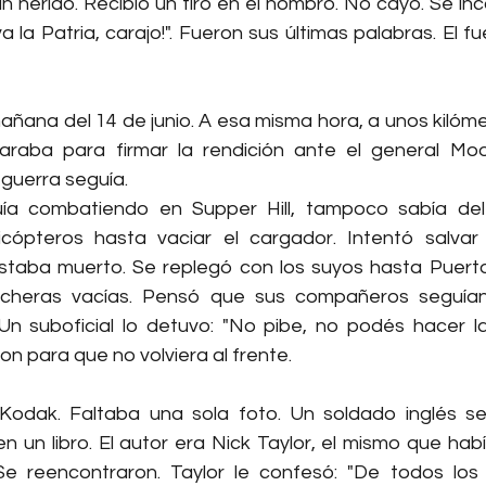
n herido. Recibió un tiro en el hombro. No cayó. Se inc
iva la Patria, carajo!". Fueron sus últimas palabras. El 
mañana del 14 de junio. A esa misma hora, a unos kilómet
aba para firmar la rendición ante el general Moor
a guerra seguía.
ía combatiendo en Supper Hill, tampoco sabía del a
icópteros hasta vaciar el cargador. Intentó salvar
taba muerto. Se replegó con los suyos hasta Puerto 
incheras vacías. Pensó que sus compañeros seguían
n suboficial lo detuvo: "No pibe, no podés hacer la
on para que no volviera al frente.
odak. Faltaba una sola foto. Un soldado inglés se 
n un libro. El autor era Nick Taylor, el mismo que hab
Se reencontraron. Taylor le confesó: "De todos los