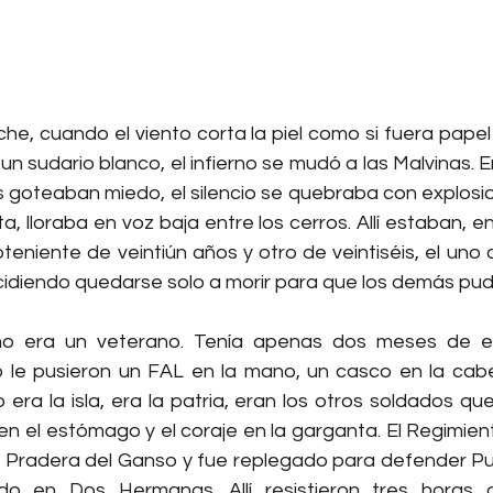
he, cuando el viento corta la piel como si fuera papel vi
n sudario blanco, el infierno se mudó a las Malvinas. Era
 goteaban miedo, el silencio se quebraba con explosione
 lloraba en voz baja entre los cerros. Allí estaban, en 
eniente de veintiún años y otro de veintiséis, el uno 
idiendo quedarse solo a morir para que los demás pudie
no era un veterano. Tenía apenas dos meses de 
le pusieron un FAL en la mano, un casco en la cabeza
 era la isla, era la patria, eran los otros soldados que
n el estómago y el coraje en la garganta. El Regimiento 
Pradera del Ganso y fue replegado para defender Pue
ado en Dos Hermanas. Allí resistieron tres horas