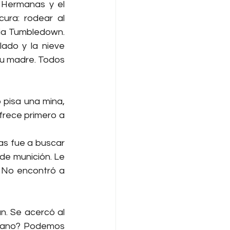
 Hermanas y el 
ura: rodear al 
ia Tumbledown. 
ado y la nieve 
u madre. Todos 
 pisa una mina, 
ofrece primero a 
s fue a buscar 
 de munición. Le 
 No encontró a 
. Se acercó al 
 mano? Podemos 