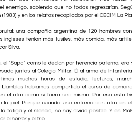
el enemigo, sabiendo que no todos regresarían. Segú
1983) y en los relatos recopilados por el CECIM La Pla
brutal: una compañía argentina de 120 hombres cont
s ingleses tenían más fusiles, más comida, más artiller
ar Silva.
, el "Sapo" como le decían por herencia paterna, era s
sado juntos al Colegio Militar. Él al arma de Infantería
rtimos muchas horas de estudio, lecturas, marcha
n Llambías habíamos compartido el curso de comand
n el otro como si fuera uno mismo. Por eso esta his
en la piel. Porque cuando uno entrena con otro en el
a fatiga y el silencio, no hay olvido posible. Y en Mal
r el horror y el frío.