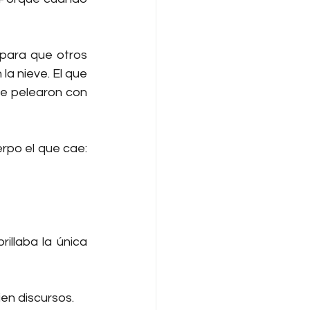
 para que otros 
la nieve. El que 
ue pelearon con 
rpo el que cae: 
illaba la única 
ien discursos.