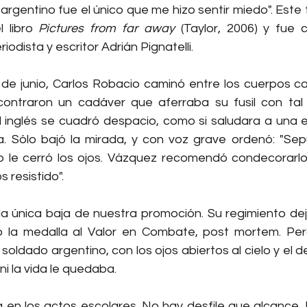
argentino fue el único que me hizo sentir miedo". Este 
 libro 
Pictures from far away
 (Taylor, 2006) y fue 
riodista y escritor Adrián Pignatelli.
de junio, Carlos Robacio caminó entre los cuerpos caí
Encontraron un cadáver que aferraba su fusil con tal
El inglés se cuadró despacio, como si saludara a una e
a. Sólo bajó la mirada, y con voz grave ordenó: "Sepúl
o le cerró los ojos. Vázquez recomendó condecorarlo. "
 resistido".
la única baja de nuestra promoción. Su regimiento dej
ió la medalla al Valor en Combate, post mortem. Per
 soldado argentino, con los ojos abiertos al cielo y el d
 ni la vida le quedaba.
 en los actos escolares. No hay desfile que alcance.