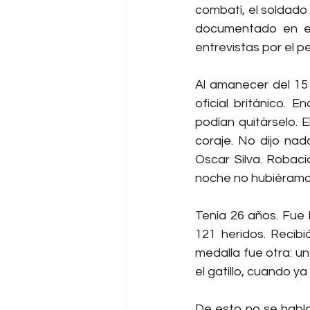
combatí, el soldado 
documentado en el
entrevistas por el pe
Al amanecer del 15 
oficial británico. 
podían quitárselo. 
coraje. No dijo nad
Oscar Silva. Robaci
noche no hubiéramos
Tenía 26 años. Fue 
121 heridos. Recib
medalla fue otra: un
el gatillo, cuando ya
De esto no se habla