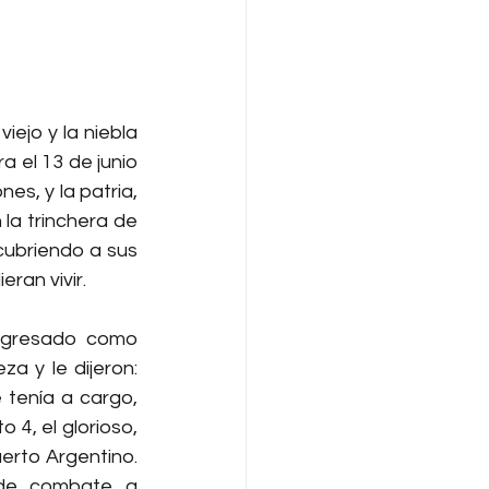
ejo y la niebla 
 el 13 de junio 
s, y la patria, 
la trinchera de 
cubriendo a sus 
ran vivir.
egresado como 
 y le dijeron: 
 tenía a cargo, 
4, el glorioso, 
rto Argentino. 
 de combate a 