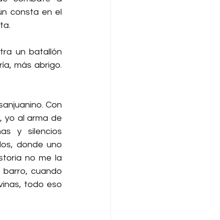
n consta en el 
ta.
ra un batallón 
ía, más abrigo. 
anjuanino. Con 
, yo al arma de 
s y silencios 
os, donde uno 
toria no me la 
 barro, cuando 
vinas, todo eso 