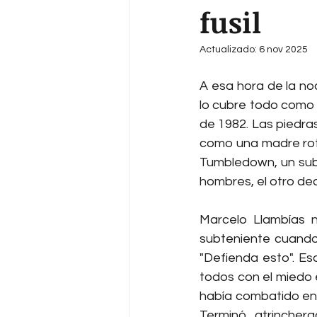
fusil
Actualizado:
6 nov 2025
A esa hora de la noc
lo cubre todo como u
de 1982. Las piedras
como una madre rota,
Tumbledown, un subt
hombres, el otro dec
Marcelo Llambías 
subteniente cuando 
"Defienda esto". Eso
todos con el miedo e
había combatido en 
Terminó atrincher