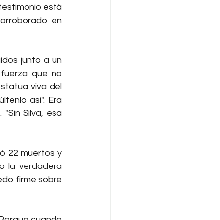
testimonio está 
corroborado en 
dos junto a un 
 fuerza que no 
statua viva del 
tenlo así". Era 
Sin Silva, esa 
ó 22 muertos y 
o la verdadera 
edo firme sobre 
 Porque cuando 