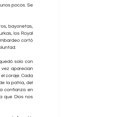
unos pocos. Se 
ros, bayonetas, 
rkas, los Royal 
bombardeo cortó 
oluntad.
quedó solo con 
 vez aparecían 
el coraje. Cada 
 la patria, del 
a confianza en 
a que Dios nos 