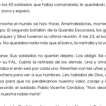
e los 45 soldados que había comandado, le quedaban 
 zorro y esperó.
a noche el mundo se hizo trizas. Ametralladoras, morte
po. El segundo batallón de la Guardia Escocesa, los gu
ázquez y Silva tuvieron su última reunión. A las 23, el 
as. No quedaba nada más que el barro, la metralla y la v
arse. Sus soldados no querían dejarlo. Los obligó. Se 
 su FAL. Cubrió la retirada de los demás. Una y otra
taba si eran seis por cada uno. Resistían con las uñas y 
rinchera para ver a sus hombres. Les hablaba de Dios, de
ba para que no perdiéramos nuestro valor, coraje y l
recordó el soldado Pablo Vicente Córdoba. "Nos decí
 nuestra noble meta".