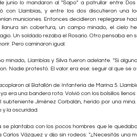
e junio lo mandaron al "Sapo" a patrullar entre Dos
ó con Llambías, y entre los dos discutieron una loc
nían municiones. Entonces decidieron replegarse hac
llanura sin cobertura, un campo minado, el cielo hel
io. Un soldado rezaba el Rosario. Otro pensaba en s
rir. Pero caminaron igual.
o minado, Llambías y Silva fueron adelante. "Si alguno
ron. Nadie protestó. El valor era ese: seguir al que se 
oplaron al Batallón de Infantería de Marina 5. Llambía
ya era una bandera rota. Volvió con los bolsillos llenos
 subteniente Jiménez Corbalán, herido por una mina.
 y la oscuridad.
va se plantaba con los pocos hombres que le quedaban
a Carlos Vázquez y dijo sin rodeos: "¿Necesitás una