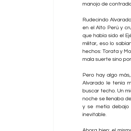
manojo de contradi
Rudecindo Alvarado 
en el Alto Perú y c
que había sido el Ej
militar, eso lo sabí
hechos: Torata y Mo
mala suerte sino por
Pero hay algo más, a
Alvarado le tenía 
buscar techo. Un mie
noche se llenaba de 
y se metía debajo 
inevitable.
Ahora bien: el mis