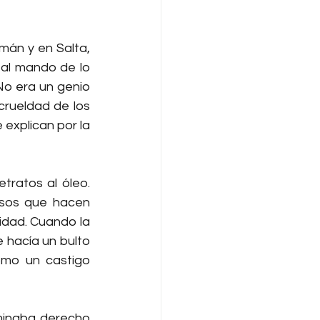
mán y en Salta, 
 al mando de lo 
No era un genio 
crueldad de los 
xplican por la 
tratos al óleo. 
sos que hacen 
idad. Cuando la 
 hacía un bulto 
mo un castigo 
minaba derecho 