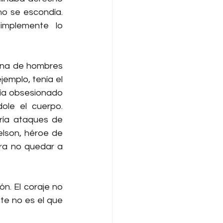
o se escondía. 
implemente lo 
lena de hombres 
emplo, tenía el 
vía obsesionado 
le el cuerpo. 
ría ataques de 
lson, héroe de 
ra no quedar a 
. El coraje no 
te no es el que 