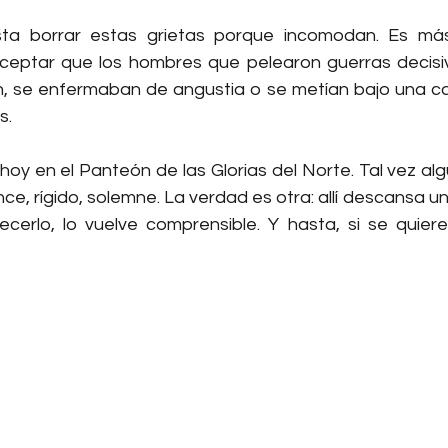
usta borrar estas grietas porque incomodan. Es más 
ptar que los hombres que pelearon guerras decisiv
, se enfermaban de angustia o se metían bajo una ca
s.
y en el Panteón de las Glorias del Norte. Tal vez algui
ce, rígido, solemne. La verdad es otra: allí descansa un
cerlo, lo vuelve comprensible. Y hasta, si se quier