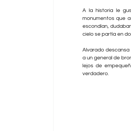
A la historia le g
monumentos que ace
escondían, dudaban
cielo se partía en do
Alvarado descansa ho
a un general de bron
lejos de empequeñe
verdadero.