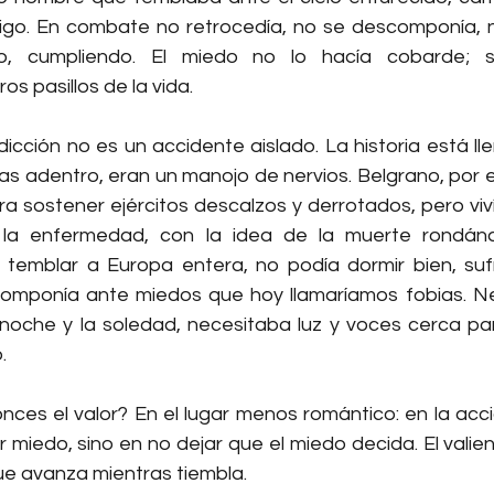
igo. En combate no retrocedía, no se descomponía, n
o, cumpliendo. El miedo no lo hacía cobarde; s
s pasillos de la vida.
dicción no es un accidente aislado. La historia está l
as adentro, eran un manojo de nervios. Belgrano, por ej
ara sostener ejércitos descalzos y derrotados, pero vi
 la enfermedad, con la idea de la muerte rondándo
 temblar a Europa entera, no podía dormir bien, suf
omponía ante miedos que hoy llamaríamos fobias. Ne
 noche y la soledad, necesitaba luz y voces cerca pa
.
es el valor? En el lugar menos romántico: en la acción
 miedo, sino en no dejar que el miedo decida. El valien
que avanza mientras tiembla.