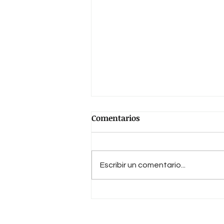
Comentarios
Escribir un comentario...
Las élites extractivas y el
país que Belgrano quiso
evitar