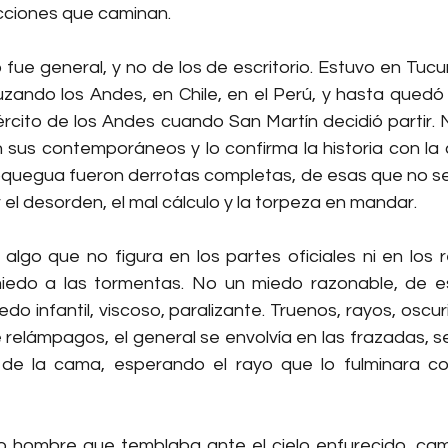
cciones que caminan.
fue general, y no de los de escritorio. Estuvo en Tucu
ruzando los Andes, en Chile, en el Perú, y hasta quedó
ército de los Andes cuando San Martín decidió partir. 
an sus contemporáneos y lo confirma la historia con la 
quegua fueron derrotas completas, de esas que no se e
 el desorden, el mal cálculo y la torpeza en mandar.
lgo que no figura en los partes oficiales ni en los re
miedo a las tormentas. No un miedo razonable, de e
do infantil, viscoso, paralizante. Truenos, rayos, oscur
relámpagos, el general se envolvía en las frazadas, se
de la cama, esperando el rayo que lo fulminara co
mo hombre que temblaba ante el cielo enfurecido, ca